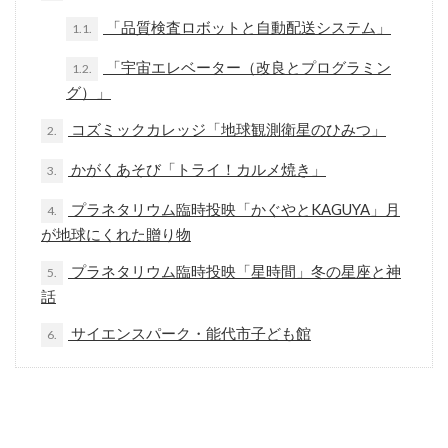
「品質検査ロボットと自動配送システム」
1.1.
「宇宙エレベーター（改良とプログラミン
1.2.
グ）」
コズミックカレッジ「地球観測衛星のひみつ」
2.
かがくあそび「トライ！カルメ焼き」
3.
プラネタリウム臨時投映「かぐやとKAGUYA」月
4.
が地球にくれた贈り物
プラネタリウム臨時投映「星時間」冬の星座と神
5.
話
サイエンスパーク・能代市子ども館
6.