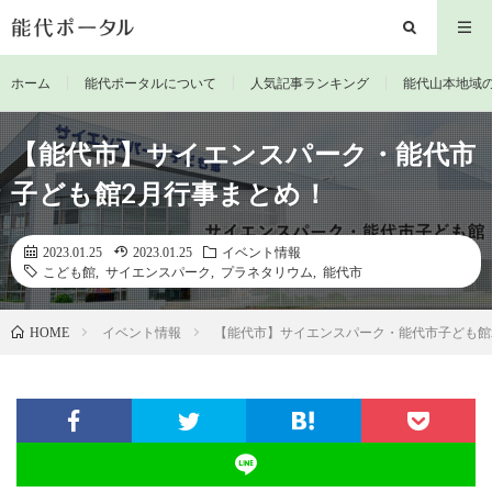
ホーム
能代ポータルについて
人気記事ランキング
能代山本地域
【能代市】サイエンスパーク・能代市
子ども館2月行事まとめ！
2023.01.25
2023.01.25
イベント情報
こども館
,
サイエンスパーク
,
プラネタリウム
,
能代市
イベント情報
【能代市】サイエンスパーク・能代市子ども館
HOME