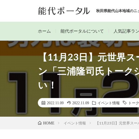
秋田県能代山本地域のニ
ホーム
能代ポータルについて
人気記事ラ
【11月23日】元世界
ン「三浦隆司氏トーク
い！
2022.11.09
2022.11.09
イベント情報
トー
イベント情報
【11月23日】元世界ス
HOME