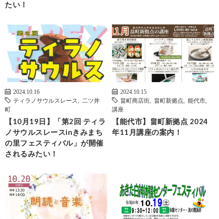
たい！
2024.10.16
2024.10.15
ティラノサウルスレース
,
二ツ井
畠町商店街
,
畠町新拠点
,
能代市
,
町
講座
【10月19日】「第2回 ティラ
【能代市】畠町新拠点 2024
ノサウルスレースinきみまち
年11月講座の案内！
の里フェスティバル」が開催
されるみたい！