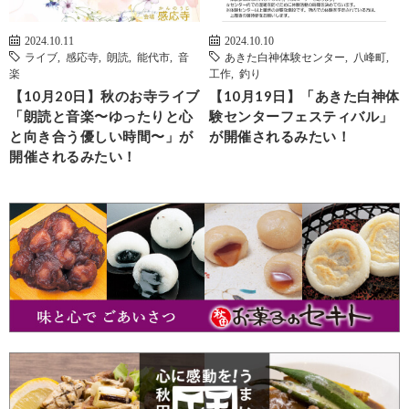
2024.10.11
2024.10.10
ライブ
,
感応寺
,
朗読
,
能代市
,
音
あきた白神体験センター
,
八峰町
,
楽
工作
,
釣り
【10月20日】秋のお寺ライブ
【10月19日】「あきた白神体
「朗読と音楽〜ゆったりと心
験センターフェスティバル」
と向き合う優しい時間〜」が
が開催されるみたい！
開催されるみたい！