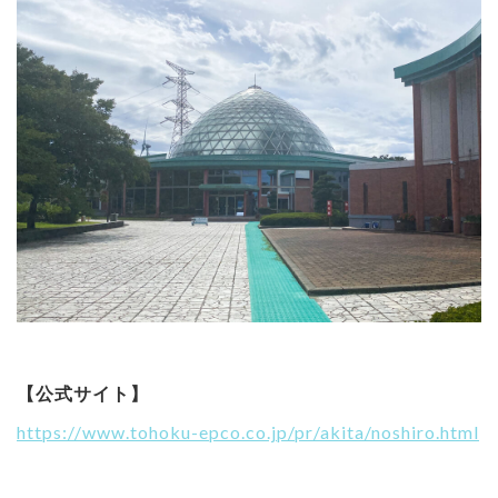
【公式サイト】
https://www.tohoku-epco.co.jp/pr/akita/noshiro.html