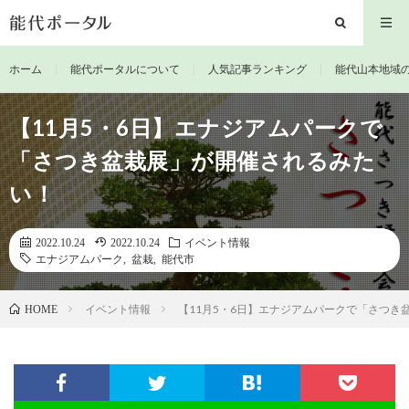
ホーム
能代ポータルについて
人気記事ランキング
能代山本地域
【11月5・6日】エナジアムパークで
「さつき盆栽展」が開催されるみた
い！
2022.10.24
2022.10.24
イベント情報
エナジアムパーク
,
盆栽
,
能代市
イベント情報
【11月5・6日】エナジアムパークで「さつき
HOME