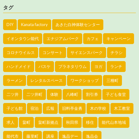
タグ
DIY
Kanata factory
あきた白神体験センター
イオンタウン能代
エナジアムパーク
カフェ
キャンペーン
コロナウイルス
コンサート
サイエンスパーク
チラシ
ハンドメイド
バスケ
プラネタリウム
ヨガ
ランチ
ラーメン
レンタルスペース
ワークショップ
三種町
二ツ井
二ツ井町
体験
八峰町
割引券
子ども食堂
子ども館
宿泊
広報
旧料亭金勇
木の学校
木工教室
求人
畠町
畠町新拠点
秋田県
移住
能代山本地域
能代市
藤里町
講座
逸品デー
逸品会