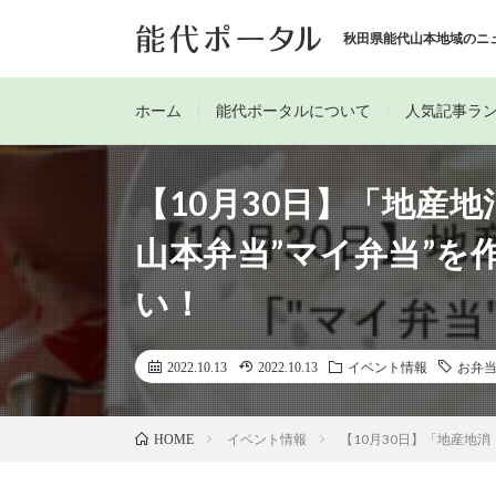
秋田県能代山本地域のニ
ホーム
能代ポータルについて
人気記事ラ
【10月30日】「地産
山本弁当”マイ弁当”を
い！
2022.10.13
2022.10.13
イベント情報
お弁
イベント情報
【10月30日】「地産地
HOME