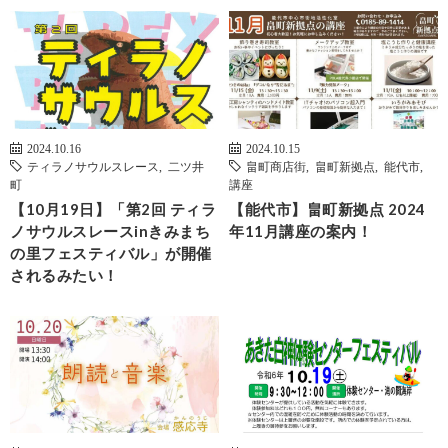
2024.10.16
2024.10.15
ティラノサウルスレース
,
二ツ井
畠町商店街
,
畠町新拠点
,
能代市
,
町
講座
【10月19日】「第2回 ティラ
【能代市】畠町新拠点 2024
ノサウルスレースinきみまち
年11月講座の案内！
の里フェスティバル」が開催
されるみたい！