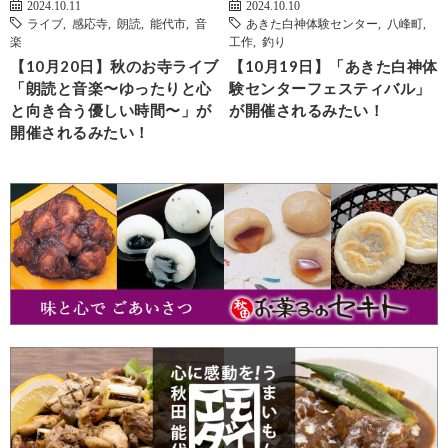
2024.10.11
2024.10.10
ライブ
,
感応寺
,
朗読
,
能代市
,
音
あきた白神体験センター
,
八峰町
,
楽
工作
,
釣り
【10月20日】秋のお寺ライブ
【10月19日】「あきた白神体
「朗読と音楽〜ゆったりと心
験センターフェスティバル」
と向き合う優しい時間〜」が
が開催されるみたい！
開催されるみたい！