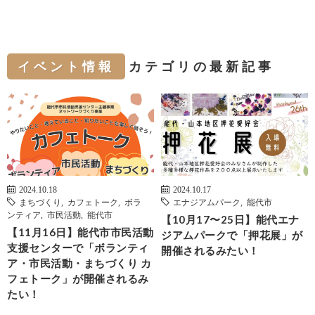
イベント情報
カテゴリの最新記事
2024.10.18
2024.10.17
まちづくり
,
カフェトーク
,
ボラ
エナジアムパーク
,
能代市
ンティア
,
市民活動
,
能代市
【10月17〜25日】能代エナ
【11月16日】能代市市民活動
ジアムパークで「押花展」が
支援センターで「ボランティ
開催されるみたい！
ア・市民活動・まちづくり カ
フェトーク」が開催されるみ
たい！