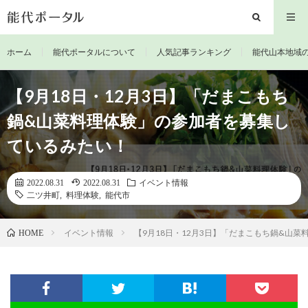
ホーム
能代ポータルについて
人気記事ランキング
能代山本地域
【9月18日・12月3日】「だまこもち
鍋&山菜料理体験」の参加者を募集し
ているみたい！
2022.08.31
2022.08.31
イベント情報
二ツ井町
,
料理体験
,
能代市
イベント情報
【9月18日・12月3日】「だまこもち鍋&山
HOME