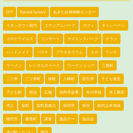
DIY
Kanata factory
あきた白神体験センター
イオンタウン能代
エナジアムパーク
カフェ
キャンペーン
コロナウイルス
コンサート
サイエンスパーク
チラシ
ハンドメイド
バスケ
プラネタリウム
ヨガ
ランチ
ラーメン
レンタルスペース
ワークショップ
三種町
二ツ井
二ツ井町
体験
八峰町
割引券
子ども食堂
子ども館
宿泊
広報
旧料亭金勇
木の学校
木工教室
求人
畠町
畠町新拠点
秋田県
移住
能代山本地域
能代市
藤里町
講座
逸品デー
逸品会
道の駅ふたつい
開店