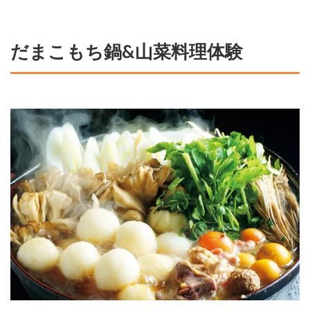
だまこもち鍋&山菜料理体験