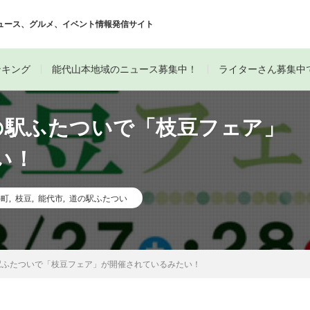
ュース、グルメ、イベント情報発信サイト
ンキング
能代山本地域のニュース募集中！
ライターさん募集中
道の駅ふたついで「枝豆フェア」
い！
井町
,
枝豆
,
能代市
,
道の駅ふたつい
の駅ふたついで「枝豆フェア」が開催されているみたい！