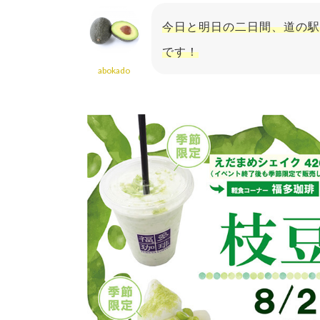
今日と明日の二日間、道の駅
です！
abokado