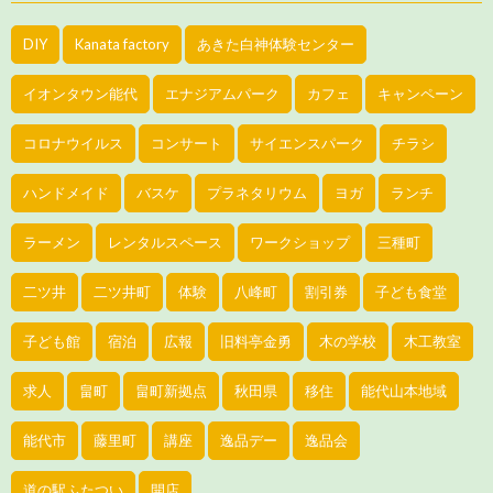
DIY
Kanata factory
あきた白神体験センター
イオンタウン能代
エナジアムパーク
カフェ
キャンペーン
コロナウイルス
コンサート
サイエンスパーク
チラシ
ハンドメイド
バスケ
プラネタリウム
ヨガ
ランチ
ラーメン
レンタルスペース
ワークショップ
三種町
二ツ井
二ツ井町
体験
八峰町
割引券
子ども食堂
子ども館
宿泊
広報
旧料亭金勇
木の学校
木工教室
求人
畠町
畠町新拠点
秋田県
移住
能代山本地域
能代市
藤里町
講座
逸品デー
逸品会
道の駅ふたつい
開店