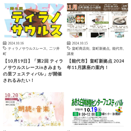
2024.10.16
2024.10.15
ティラノサウルスレース
,
二ツ井
畠町商店街
,
畠町新拠点
,
能代市
,
町
講座
【10月19日】「第2回 ティラ
【能代市】畠町新拠点 2024
ノサウルスレースinきみまち
年11月講座の案内！
の里フェスティバル」が開催
されるみたい！