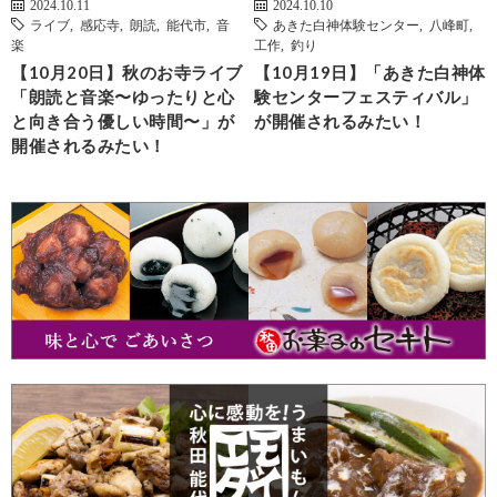
2024.10.11
2024.10.10
ライブ
,
感応寺
,
朗読
,
能代市
,
音
あきた白神体験センター
,
八峰町
,
楽
工作
,
釣り
【10月20日】秋のお寺ライブ
【10月19日】「あきた白神体
「朗読と音楽〜ゆったりと心
験センターフェスティバル」
と向き合う優しい時間〜」が
が開催されるみたい！
開催されるみたい！