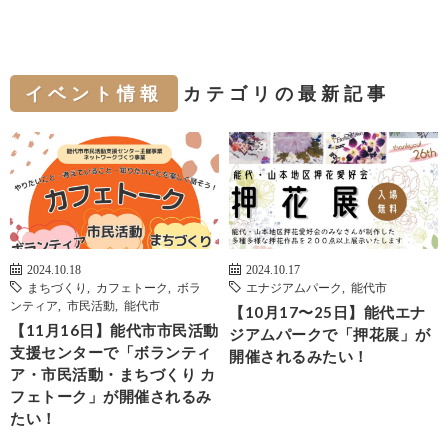
イベント情報
カテゴリの最新記事
2024.10.18
2024.10.17
まちづくり
,
カフェトーク
,
ボラ
エナジアムパーク
,
能代市
ンティア
,
市民活動
,
能代市
【10月17〜25日】能代エナ
【11月16日】能代市市民活動
ジアムパークで「押花展」が
支援センターで「ボランティ
開催されるみたい！
ア・市民活動・まちづくり カ
フェトーク」が開催されるみ
たい！