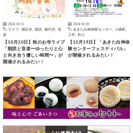
2024.10.11
2024.10.10
ライブ
,
感応寺
,
朗読
,
能代市
,
音
あきた白神体験センター
,
八峰町
,
楽
工作
,
釣り
【10月20日】秋のお寺ライブ
【10月19日】「あきた白神体
「朗読と音楽〜ゆったりと心
験センターフェスティバル」
と向き合う優しい時間〜」が
が開催されるみたい！
開催されるみたい！