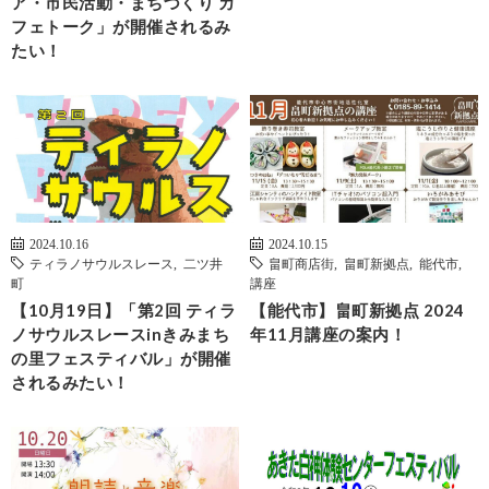
ア・市民活動・まちづくり カ
フェトーク」が開催されるみ
たい！
2024.10.16
2024.10.15
ティラノサウルスレース
,
二ツ井
畠町商店街
,
畠町新拠点
,
能代市
,
町
講座
【10月19日】「第2回 ティラ
【能代市】畠町新拠点 2024
ノサウルスレースinきみまち
年11月講座の案内！
の里フェスティバル」が開催
されるみたい！