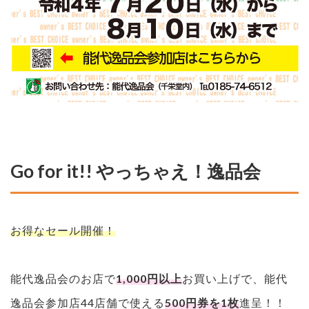
Go for it!! やっちゃえ！逸品会
お得なセール開催！
能代逸品会のお店で
1,000円以上
お買い上げで、能代
逸品会参加店44店舗で使える
500円券を1枚
進呈！！