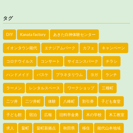
タグ
DIY
Kanata factory
あきた白神体験センター
イオンタウン能代
エナジアムパーク
カフェ
キャンペーン
コロナウイルス
コンサート
サイエンスパーク
チラシ
ハンドメイド
バスケ
プラネタリウム
ヨガ
ランチ
ラーメン
レンタルスペース
ワークショップ
三種町
二ツ井
二ツ井町
体験
八峰町
割引券
子ども食堂
子ども館
宿泊
広報
旧料亭金勇
木の学校
木工教室
求人
畠町
畠町新拠点
秋田県
移住
能代山本地域