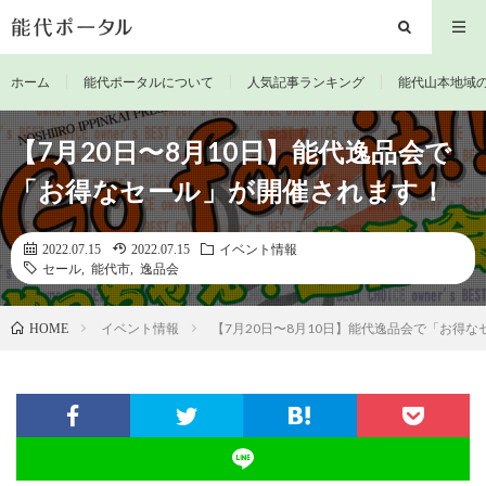
ホーム
能代ポータルについて
人気記事ランキング
能代山本地域
【7月20日〜8月10日】能代逸品会で
「お得なセール」が開催されます！
2022.07.15
2022.07.15
イベント情報
セール
,
能代市
,
逸品会
イベント情報
【7月20日〜8月10日】能代逸品会で「お得
HOME