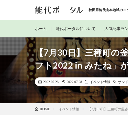
秋田県能代山本地域のニ
ホーム
能代ポータルについて
人気記事ラ
【7月30日】三種町の
フト2022 in みた
2022.07.28
2022.07.28
イベント情報
サン
イベント情報
【7月30日】三種町の釜谷
HOME