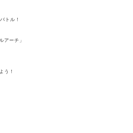
バトル！
ルアーチ」
よう！