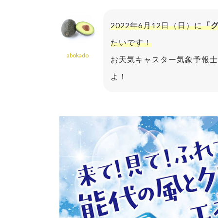
2022年6月12日（日）に
「グ
たいです！
abokado
お天気キャスター気象予報士
よ！