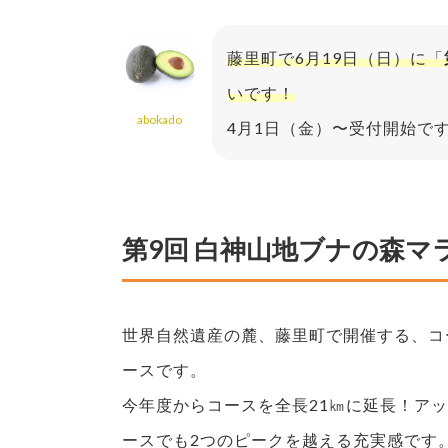
藤里町で6月19日（日）に「
いです！
abokado
4月1日（金）〜受付開始で
第9回 白神山地ブナの森マ
世界自然遺産の麓、藤里町で開催する、コ
ースです。
今年度からコースを全長21㎞に延長！アッ
ースでも2つのピークを越える充実感です