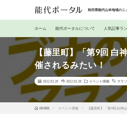
秋田県能代山本地域のニ
ホーム
能代ポータルについて
人気記事ラ
【藤里町】「第9回 白
催されるみたい！
2022.02.28
2022.02.28
イベント情報
マラ
イベント情報
【藤里町】「第9回 白神
HOME