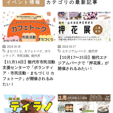
イベント情報
カテゴリの最新記事
2024.10.18
2024.10.17
まちづくり
,
カフェトーク
,
ボラ
エナジアムパーク
,
能代市
ンティア
,
市民活動
,
能代市
【10月17〜25日】能代エナ
【11月16日】能代市市民活動
ジアムパークで「押花展」が
支援センターで「ボランティ
開催されるみたい！
ア・市民活動・まちづくり カ
フェトーク」が開催されるみ
たい！