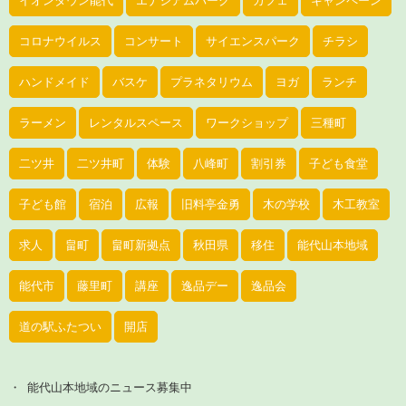
コロナウイルス
コンサート
サイエンスパーク
チラシ
ハンドメイド
バスケ
プラネタリウム
ヨガ
ランチ
ラーメン
レンタルスペース
ワークショップ
三種町
二ツ井
二ツ井町
体験
八峰町
割引券
子ども食堂
子ども館
宿泊
広報
旧料亭金勇
木の学校
木工教室
求人
畠町
畠町新拠点
秋田県
移住
能代山本地域
能代市
藤里町
講座
逸品デー
逸品会
道の駅ふたつい
開店
能代山本地域のニュース募集中