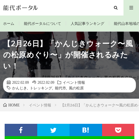
ホーム
能代ポータルについて
人気記事ランキング
能代山本地域
【2月26日】「かんじきウォーク〜風
の松原めぐり〜」が開催されるみた
い！
2022.02.09
2022.02.09
イベント情報
かんじき
,
トレッキング
,
能代市
,
風の松原
イベント情報
【2月26日】「かんじきウォーク〜風の松原
HOME