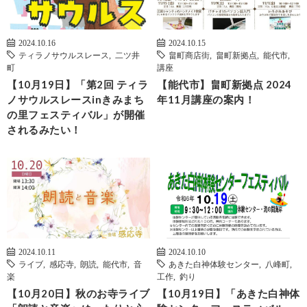
2024.10.16
2024.10.15
ティラノサウルスレース
,
二ツ井
畠町商店街
,
畠町新拠点
,
能代市
,
町
講座
【10月19日】「第2回 ティラ
【能代市】畠町新拠点 2024
ノサウルスレースinきみまち
年11月講座の案内！
の里フェスティバル」が開催
されるみたい！
2024.10.11
2024.10.10
ライブ
,
感応寺
,
朗読
,
能代市
,
音
あきた白神体験センター
,
八峰町
,
楽
工作
,
釣り
【10月20日】秋のお寺ライブ
【10月19日】「あきた白神体