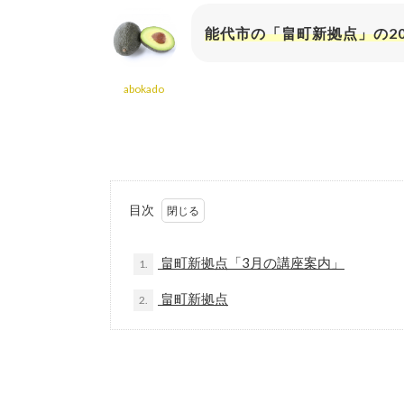
能代市の「畠町新拠点」の2
abokado
目次
畠町新拠点「3月の講座案内」
1.
畠町新拠点
2.