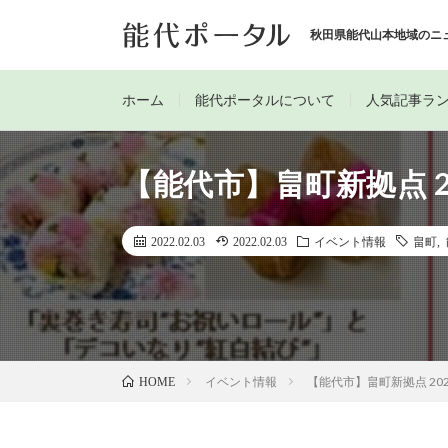
秋田県能代山本地域のニ
ホーム
能代ポータルについて
人気記事ラ
【能代市】畠町新拠点 2
2022.02.03
2022.02.03
イベント情報
畠町
,
イベント情報
【能代市】畠町新拠点 20
HOME