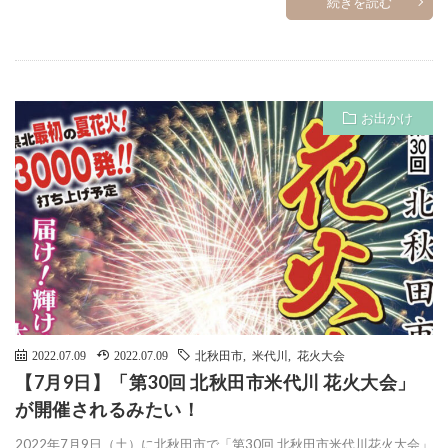
続きを読む
お出かけ
2022.07.09
2022.07.09
北秋田市
,
米代川
,
花火大会
【7月9日】「第30回 北秋田市米代川 花火大会」
が開催されるみたい！
2022年7月9日（土）に北秋田市で「第30回 北秋田市米代川花火大会」