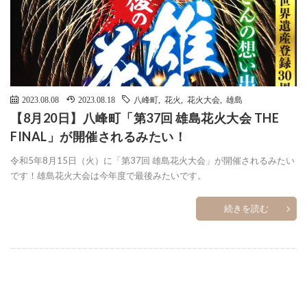
2023.08.08
2023.08.18
八峰町
,
花火
,
花火大会
,
雄島
【8月20日】八峰町「第37回 雄島花火大会 THE
FINAL」が開催されるみたい！
令和5年8月15日（火）に「第37回 雄島花火大会」が開催されるみたい
です！雄島花火大会は今年度で最後みたいです。
続きを読む