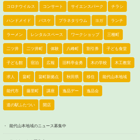
コロナウイルス
コンサート
サイエンスパーク
チラシ
ハンドメイド
バスケ
プラネタリウム
ヨガ
ランチ
ラーメン
レンタルスペース
ワークショップ
三種町
二ツ井
二ツ井町
体験
八峰町
割引券
子ども食堂
子ども館
宿泊
広報
旧料亭金勇
木の学校
木工教室
求人
畠町
畠町新拠点
秋田県
移住
能代山本地域
能代市
藤里町
講座
逸品デー
逸品会
道の駅ふたつい
開店
能代山本地域のニュース募集中