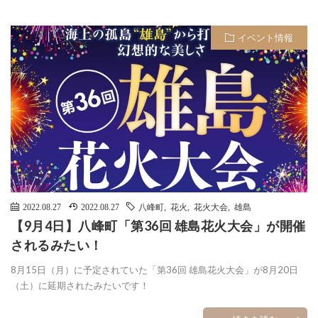
イベント情報
2022.08.27
2022.08.27
八峰町
,
花火
,
花火大会
,
雄島
【9月4日】八峰町「第36回 雄島花火大会」が開催
されるみたい！
8月15日（月）に予定されていた「第36回 雄島花火大会」が8月20日
（土）に延期されたみたいです！