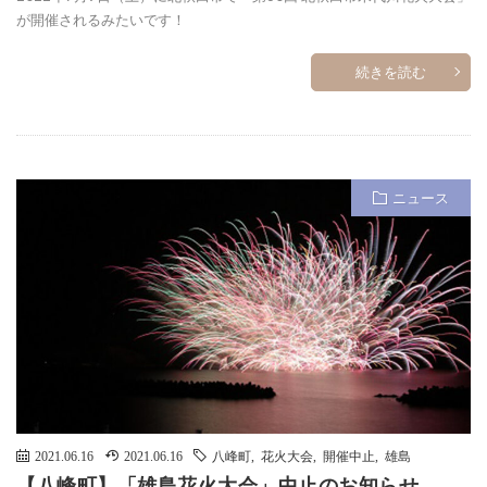
が開催されるみたいです！
続きを読む
ニュース
2021.06.16
2021.06.16
八峰町
,
花火大会
,
開催中止
,
雄島
【八峰町】「雄島花火大会」中止のお知らせ