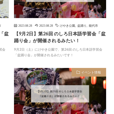
市
2023.08.28
2023.08.28
けやき公園
,
盆踊り
,
能代市
会「盆
【9月2日】第26回 のしろ日本語学習会「盆
踊り会」が開催されるみたい！
習会
9月2日（土）にけやき公園で、第26回 のしろ日本語学習会
「盆踊り会」が開催されるみたいです！
イベント情報