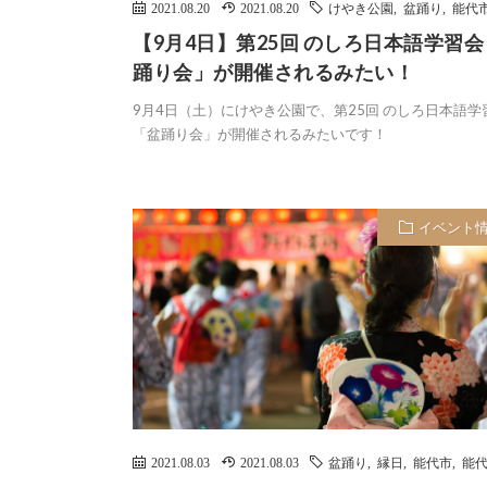
2021.08.20
2021.08.20
けやき公園
,
盆踊り
,
能代
【9月4日】第25回 のしろ日本語学習
踊り会」が開催されるみたい！
9月4日（土）にけやき公園で、第25回 のしろ日本語学
「盆踊り会」が開催されるみたいです！
イベント
2021.08.03
2021.08.03
盆踊り
,
縁日
,
能代市
,
能