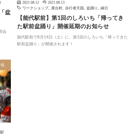
市
2021.08.12
2021.08.13
ワークショップ
,
屋台村
,
歩行者天国
,
盆踊り
,
縁日
会「盆
【能代駅前】第1回のしろいち「帰ってき
た駅前盆踊り」開催延期のお知らせ
習会
能代駅前で8月14日（土）に、第1回のしろいち「帰ってきた
駅前盆踊り」が開催されます！
情報
代駅