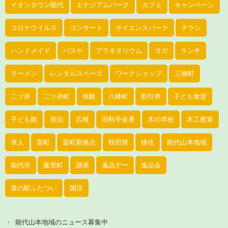
イオンタウン能代
エナジアムパーク
カフェ
キャンペーン
コロナウイルス
コンサート
サイエンスパーク
チラシ
ハンドメイド
バスケ
プラネタリウム
ヨガ
ランチ
ラーメン
レンタルスペース
ワークショップ
三種町
二ツ井
二ツ井町
体験
八峰町
割引券
子ども食堂
子ども館
宿泊
広報
旧料亭金勇
木の学校
木工教室
求人
畠町
畠町新拠点
秋田県
移住
能代山本地域
能代市
藤里町
講座
逸品デー
逸品会
道の駅ふたつい
開店
能代山本地域のニュース募集中