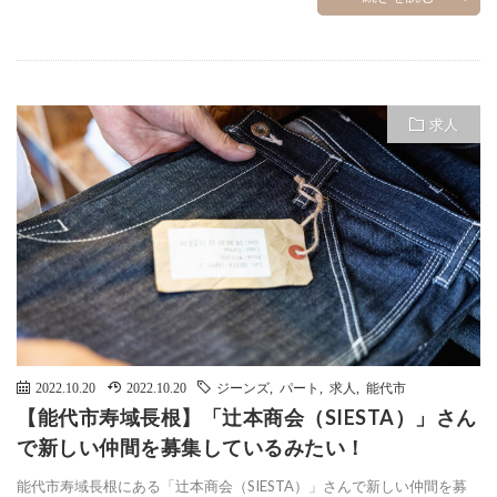
求人
2022.10.20
2022.10.20
ジーンズ
,
パート
,
求人
,
能代市
【能代市寿域長根】「辻本商会（SIESTA）」さん
で新しい仲間を募集しているみたい！
能代市寿域長根にある「辻本商会（SIESTA）」さんで新しい仲間を募