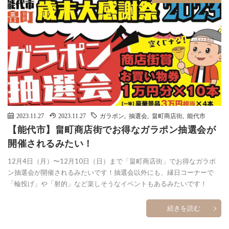
2023.11.27
2023.11.27
ガラポン
,
抽選会
,
畠町商店街
,
能代市
【能代市】畠町商店街でお得なガラポン抽選会が
開催されるみたい！
12月4日（月）〜12月10日（日）まで「畠町商店街」でお得なガラポ
ン抽選会が開催されるみたいです！抽選会以外にも、縁日コーナーで
「輪投げ」や「射的」など楽しそうなイベントもあるみたいです！
続きを読む