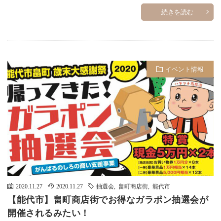
続きを読む
イベント情報
2020.11.27
2020.11.27
抽選会
,
畠町商店街
,
能代市
【能代市】畠町商店街でお得なガラポン抽選会が
開催されるみたい！