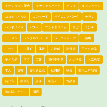
イオンタウン能代
エナジアムパーク
カフェ
キャンペーン
コロナウイルス
コンサート
サイエンスパーク
チラシ
ハンドメイド
バスケ
プラネタリウム
ヨガ
ランチ
ラーメン
レンタルスペース
ワークショップ
三種町
二ツ井
二ツ井町
体験
八峰町
割引券
子ども食堂
子ども館
宿泊
広報
旧料亭金勇
木の学校
木工教室
求人
畠町
畠町新拠点
秋田県
移住
能代山本地域
能代市
藤里町
講座
逸品デー
逸品会
道の駅ふたつい
開店