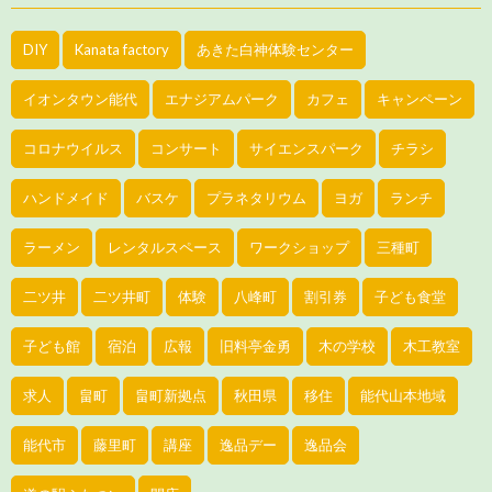
DIY
Kanata factory
あきた白神体験センター
イオンタウン能代
エナジアムパーク
カフェ
キャンペーン
コロナウイルス
コンサート
サイエンスパーク
チラシ
ハンドメイド
バスケ
プラネタリウム
ヨガ
ランチ
ラーメン
レンタルスペース
ワークショップ
三種町
二ツ井
二ツ井町
体験
八峰町
割引券
子ども食堂
子ども館
宿泊
広報
旧料亭金勇
木の学校
木工教室
求人
畠町
畠町新拠点
秋田県
移住
能代山本地域
能代市
藤里町
講座
逸品デー
逸品会