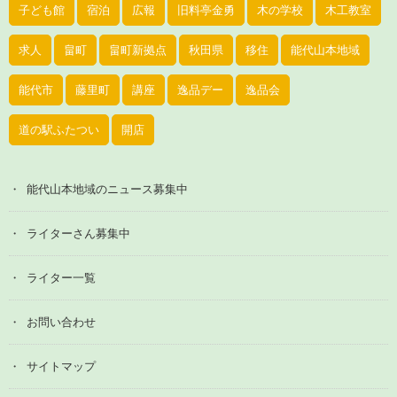
子ども館
宿泊
広報
旧料亭金勇
木の学校
木工教室
求人
畠町
畠町新拠点
秋田県
移住
能代山本地域
能代市
藤里町
講座
逸品デー
逸品会
道の駅ふたつい
開店
能代山本地域のニュース募集中
ライターさん募集中
ライター一覧
お問い合わせ
サイトマップ