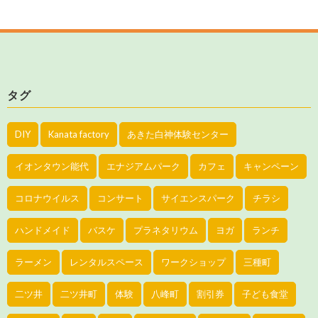
タグ
DIY
Kanata factory
あきた白神体験センター
イオンタウン能代
エナジアムパーク
カフェ
キャンペーン
コロナウイルス
コンサート
サイエンスパーク
チラシ
ハンドメイド
バスケ
プラネタリウム
ヨガ
ランチ
ラーメン
レンタルスペース
ワークショップ
三種町
二ツ井
二ツ井町
体験
八峰町
割引券
子ども食堂