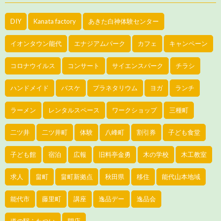
DIY
Kanata factory
あきた白神体験センター
イオンタウン能代
エナジアムパーク
カフェ
キャンペーン
コロナウイルス
コンサート
サイエンスパーク
チラシ
ハンドメイド
バスケ
プラネタリウム
ヨガ
ランチ
ラーメン
レンタルスペース
ワークショップ
三種町
二ツ井
二ツ井町
体験
八峰町
割引券
子ども食堂
子ども館
宿泊
広報
旧料亭金勇
木の学校
木工教室
求人
畠町
畠町新拠点
秋田県
移住
能代山本地域
能代市
藤里町
講座
逸品デー
逸品会