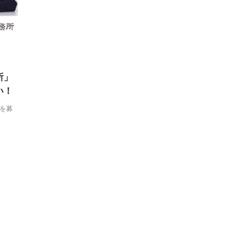
所」
い！
を募