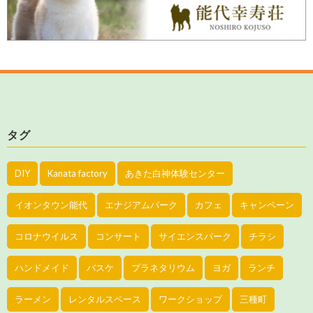
タグ
DIY
Kanata factory
あきた白神体験センター
イオンタウン能代
エナジアムパーク
カフェ
キャンペーン
コロナウイルス
コンサート
サイエンスパーク
チラシ
ハンドメイド
バスケ
プラネタリウム
ヨガ
ランチ
ラーメン
レンタルスペース
ワークショップ
三種町