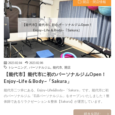
開店・閉店情報
2023.02.04
2023.02.06
トレーニング
,
パーソナルジム
,
能代市
,
開店
【能代市】能代市に初のパーソナルジムOpen！
Enjoy~Life & Body~「Sakura」
能代市二ツ井にある、Enjoy~Life&Body~「Sakura」です。能代市に初
のパーソナルジム「ELBパーソナルジム」をオープンいたしました！整
体師であるリラクゼーション＆整体【Sakura】が運営しています。
続きを読む