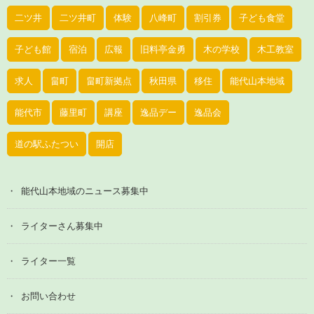
二ツ井
二ツ井町
体験
八峰町
割引券
子ども食堂
子ども館
宿泊
広報
旧料亭金勇
木の学校
木工教室
求人
畠町
畠町新拠点
秋田県
移住
能代山本地域
能代市
藤里町
講座
逸品デー
逸品会
道の駅ふたつい
開店
能代山本地域のニュース募集中
ライターさん募集中
ライター一覧
お問い合わせ