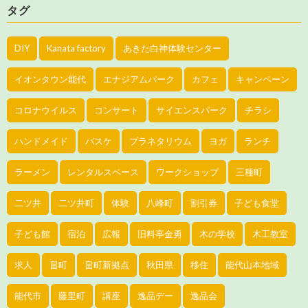
タグ
DIY
Kanata factory
あきた白神体験センター
イオンタウン能代
エナジアムパーク
カフェ
キャンペーン
コロナウイルス
コンサート
サイエンスパーク
チラシ
ハンドメイド
バスケ
プラネタリウム
ヨガ
ランチ
ラーメン
レンタルスペース
ワークショップ
三種町
二ツ井
二ツ井町
体験
八峰町
割引券
子ども食堂
子ども館
宿泊
広報
旧料亭金勇
木の学校
木工教室
求人
畠町
畠町新拠点
秋田県
移住
能代山本地域
能代市
藤里町
講座
逸品デー
逸品会