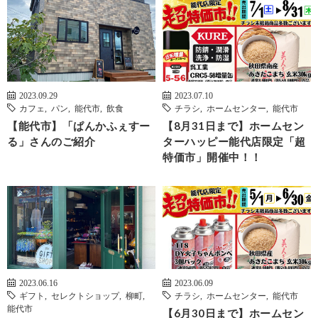
2023.09.29
2023.07.10
カフェ
,
パン
,
能代市
,
飲食
チラシ
,
ホームセンター
,
能代市
【能代市】「ぱんかふぇすー
【8月31日まで】ホームセン
る」さんのご紹介
ターハッピー能代店限定「超
特価市」開催中！！
2023.06.16
2023.06.09
ギフト
,
セレクトショップ
,
柳町
,
チラシ
,
ホームセンター
,
能代市
能代市
【6月30日まで】ホームセン