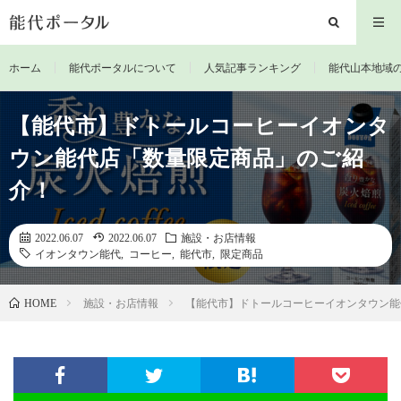
ホーム
能代ポータルについて
人気記事ランキング
能代山本地域
【能代市】ドトールコーヒーイオンタ
ウン能代店「数量限定商品」のご紹
介！
2022.06.07
2022.06.07
施設・お店情報
イオンタウン能代
,
コーヒー
,
能代市
,
限定商品
施設・お店情報
【能代市】ドトールコーヒーイオンタウン能
HOME