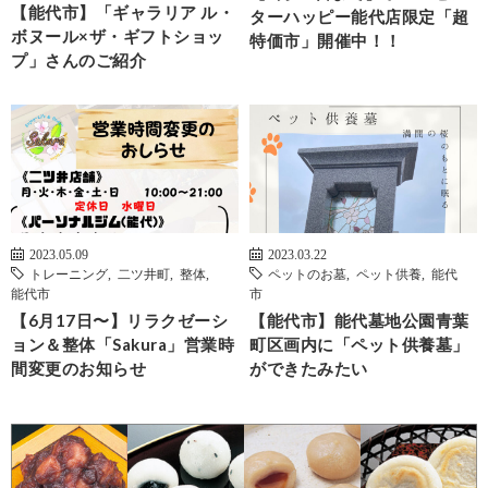
【能代市】「ギャラリア ル・
ターハッピー能代店限定「超
ボヌール×ザ・ギフトショッ
特価市」開催中！！
プ」さんのご紹介
2023.05.09
2023.03.22
トレーニング
,
二ツ井町
,
整体
,
ペットのお墓
,
ペット供養
,
能代
能代市
市
【6月17日〜】リラクゼーシ
【能代市】能代墓地公園青葉
ョン＆整体「Sakura」営業時
町区画内に「ペット供養墓」
間変更のお知らせ
ができたみたい