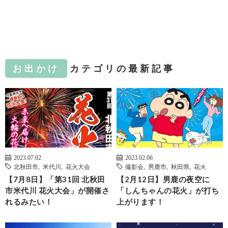
お出かけ
カテゴリの最新記事
2023.07.02
2023.02.06
北秋田市
,
米代川
,
花火大会
撮影会
,
男鹿市
,
秋田県
,
花火
【7月8日】「第31回 北秋田
【2月12日】男鹿の夜空に
市米代川 花火大会」が開催さ
「しんちゃんの花火」が打ち
れるみたい！
上がります！