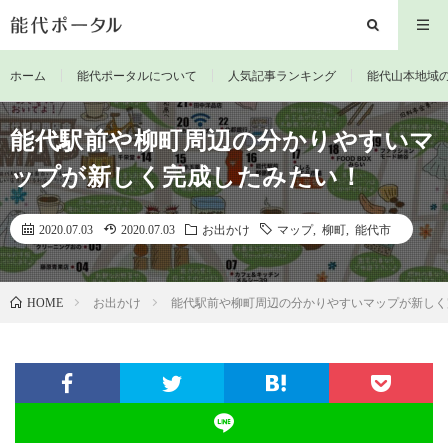
ホーム
能代ポータルについて
人気記事ランキング
能代山本地域
能代駅前や柳町周辺の分かりやすいマ
ップが新しく完成したみたい！
2020.07.03
2020.07.03
お出かけ
マップ
,
柳町
,
能代市
お出かけ
能代駅前や柳町周辺の分かりやすいマップが新しく
HOME