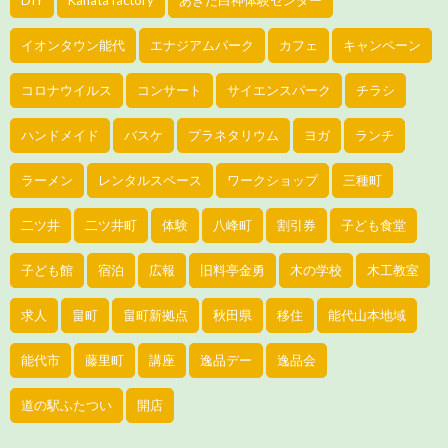
DIY
Kanata factory
あきた白神体験センター
イオンタウン能代
エナジアムパーク
カフェ
キャンペーン
コロナウイルス
コンサート
サイエンスパーク
チラシ
ハンドメイド
バスケ
プラネタリウム
ヨガ
ランチ
ラーメン
レンタルスペース
ワークショップ
三種町
二ツ井
二ツ井町
体験
八峰町
割引券
子ども食堂
子ども館
宿泊
広報
旧料亭金勇
木の学校
木工教室
求人
畠町
畠町新拠点
秋田県
移住
能代山本地域
能代市
藤里町
講座
逸品デー
逸品会
道の駅ふたつい
開店