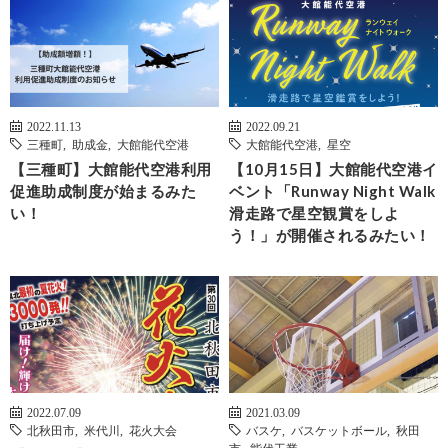
2022.11.13
2022.09.21
三種町
,
助成金
,
大館能代空港
大館能代空港
,
星空
【三種町】大館能代空港利用
【10月15日】大館能代空港イ
促進助成制度が始まるみた
ベント「Runway Night Walk
い！
滑走路で星空観賞をしよ
う！」が開催されるみたい！
2022.07.09
2021.03.09
北秋田市
,
米代川
,
花火大会
バスケ
,
バスケットボール
,
秋田