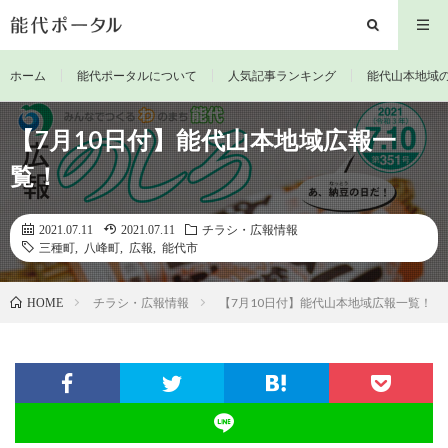
ホーム
能代ポータルについて
人気記事ランキング
能代山本地域
【7月10日付】能代山本地域広報一
覧！
2021.07.11
2021.07.11
チラシ・広報情報
三種町
,
八峰町
,
広報
,
能代市
チラシ・広報情報
【7月10日付】能代山本地域広報一覧！
HOME