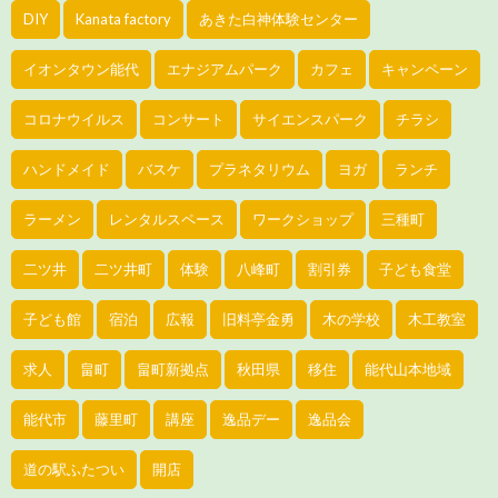
DIY
Kanata factory
あきた白神体験センター
イオンタウン能代
エナジアムパーク
カフェ
キャンペーン
コロナウイルス
コンサート
サイエンスパーク
チラシ
ハンドメイド
バスケ
プラネタリウム
ヨガ
ランチ
ラーメン
レンタルスペース
ワークショップ
三種町
二ツ井
二ツ井町
体験
八峰町
割引券
子ども食堂
子ども館
宿泊
広報
旧料亭金勇
木の学校
木工教室
求人
畠町
畠町新拠点
秋田県
移住
能代山本地域
能代市
藤里町
講座
逸品デー
逸品会
道の駅ふたつい
開店