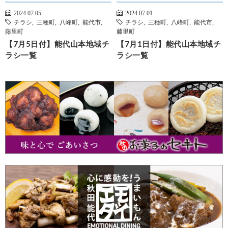
2024.07.05
2024.07.01
チラシ
,
三種町
,
八峰町
,
能代市
,
チラシ
,
三種町
,
八峰町
,
能代市
,
藤里町
藤里町
【7月5日付】能代山本地域チ
【7月1日付】能代山本地域チ
ラシ一覧
ラシ一覧