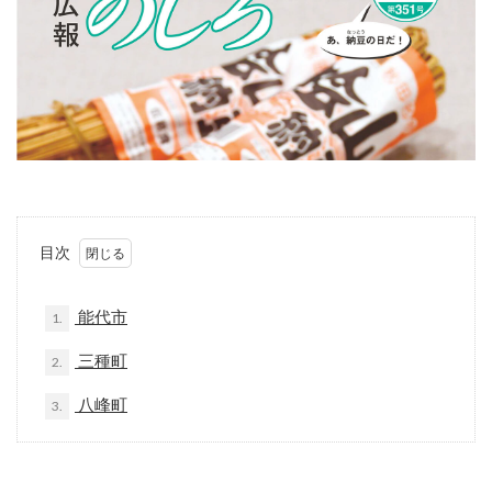
目次
能代市
1.
三種町
2.
八峰町
3.