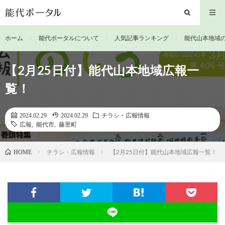
ホーム
能代ポータルについて
人気記事ランキング
能代山本地域
【2月25日付】能代山本地域広報一
覧！
2024.02.29
2024.02.29
チラシ・広報情報
広報
,
能代市
,
藤里町
チラシ・広報情報
【2月25日付】能代山本地域広報一覧！
HOME