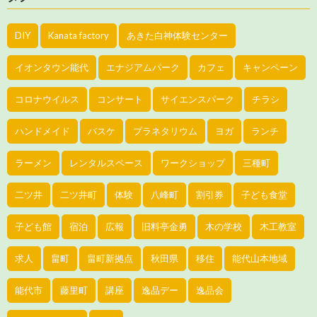
DIY
Kanata factory
あきた白神体験センター
イオンタウン能代
エナジアムパーク
カフェ
キャンペーン
コロナウイルス
コンサート
サイエンスパーク
チラシ
ハンドメイド
バスケ
プラネタリウム
ヨガ
ランチ
ラーメン
レンタルスペース
ワークショップ
三種町
二ツ井
二ツ井町
体験
八峰町
割引券
子ども食堂
子ども館
宿泊
広報
旧料亭金勇
木の学校
木工教室
求人
畠町
畠町新拠点
秋田県
移住
能代山本地域
能代市
藤里町
講座
逸品デー
逸品会