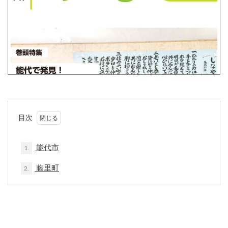
目次
能代市
1.
藤里町
2.