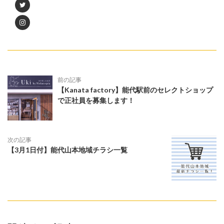
前の記事
【Kanata factory】能代駅前のセレクトショップ
で正社員を募集します！
次の記事
【3月1日付】能代山本地域チラシ一覧