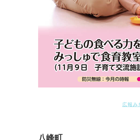
広報み
八峰町