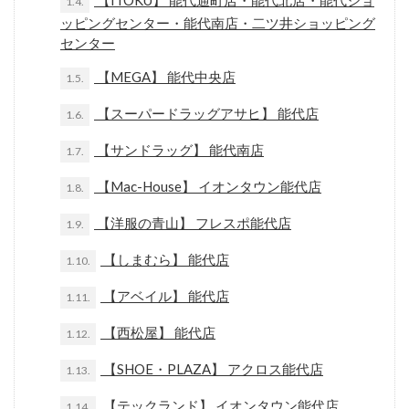
【ITOKU】 能代通町店・能代北店・能代ショ
1.4.
ッピングセンター・能代南店・二ツ井ショッピング
センター
【MEGA】 能代中央店
1.5.
【スーパードラッグアサヒ】 能代店
1.6.
【サンドラッグ】 能代南店
1.7.
【Mac-House】 イオンタウン能代店
1.8.
【洋服の青山】 フレスポ能代店
1.9.
【しまむら】 能代店
1.10.
【アベイル】 能代店
1.11.
【西松屋】 能代店
1.12.
【SHOE・PLAZA】 アクロス能代店
1.13.
【テックランド】 イオンタウン能代店
1.14.