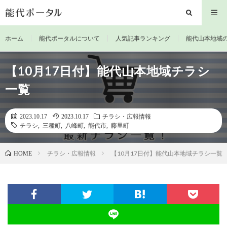
ホーム
能代ポータルについて
人気記事ランキング
能代山本地域
【10月17日付】能代山本地域チラシ
一覧
2023.10.17
2023.10.17
チラシ・広報情報
チラシ
,
三種町
,
八峰町
,
能代市
,
藤里町
チラシ・広報情報
【10月17日付】能代山本地域チラシ一覧
HOME