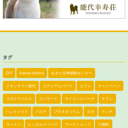
タグ
DIY
Kanata factory
あきた白神体験センター
イオンタウン能代
エナジアムパーク
カフェ
キャンペーン
コロナウイルス
コンサート
サイエンスパーク
チラシ
ハンドメイド
バスケ
プラネタリウム
ヨガ
ランチ
ラーメン
レンタルスペース
ワークショップ
三種町