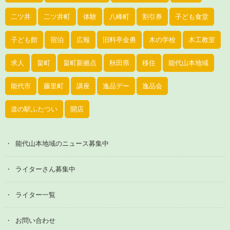
二ツ井
二ツ井町
体験
八峰町
割引券
子ども食堂
子ども館
宿泊
広報
旧料亭金勇
木の学校
木工教室
求人
畠町
畠町新拠点
秋田県
移住
能代山本地域
能代市
藤里町
講座
逸品デー
逸品会
道の駅ふたつい
開店
能代山本地域のニュース募集中
ライターさん募集中
ライター一覧
お問い合わせ