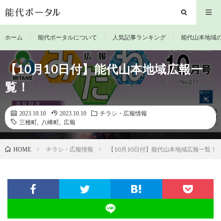
ホーム
能代ポータルについて
人気記事ランキング
能代山本地域
【10月10日付】能代山本地域広報一
覧！
2023.10.10
2023.10.10
チラシ・広報情報
三種町
,
八峰町
,
広報
チラシ・広報情報
【10月10日付】能代山本地域広報一覧！
HOME