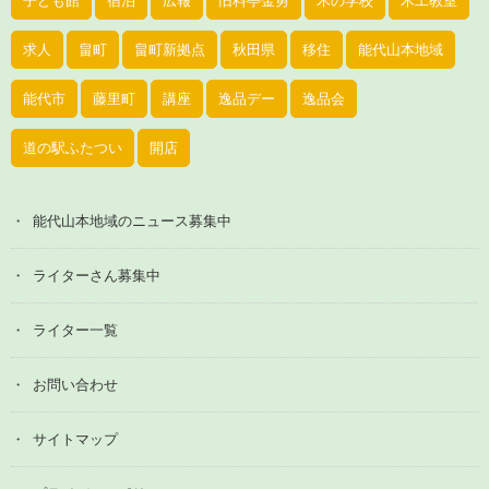
子ども館
宿泊
広報
旧料亭金勇
木の学校
木工教室
求人
畠町
畠町新拠点
秋田県
移住
能代山本地域
能代市
藤里町
講座
逸品デー
逸品会
道の駅ふたつい
開店
能代山本地域のニュース募集中
ライターさん募集中
ライター一覧
お問い合わせ
サイトマップ