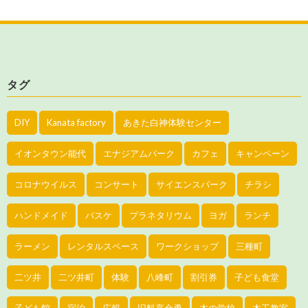
タグ
DIY
Kanata factory
あきた白神体験センター
イオンタウン能代
エナジアムパーク
カフェ
キャンペーン
コロナウイルス
コンサート
サイエンスパーク
チラシ
ハンドメイド
バスケ
プラネタリウム
ヨガ
ランチ
ラーメン
レンタルスペース
ワークショップ
三種町
二ツ井
二ツ井町
体験
八峰町
割引券
子ども食堂