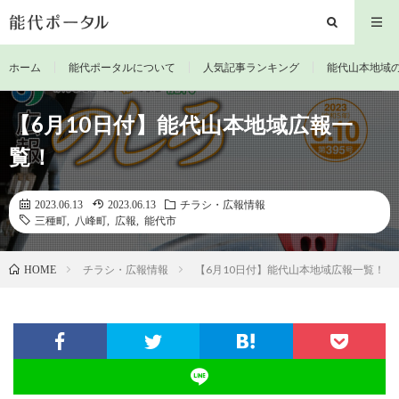
ホーム
能代ポータルについて
人気記事ランキング
能代山本地域
【6月10日付】能代山本地域広報一
覧！
2023.06.13
2023.06.13
チラシ・広報情報
三種町
,
八峰町
,
広報
,
能代市
チラシ・広報情報
【6月10日付】能代山本地域広報一覧！
HOME