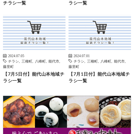
チラシ一覧
ラシ一覧
2024.07.05
2024.07.01
チラシ
,
三種町
,
八峰町
,
能代市
,
チラシ
,
三種町
,
八峰町
,
能代市
,
藤里町
藤里町
【7月5日付】能代山本地域チ
【7月1日付】能代山本地域チ
ラシ一覧
ラシ一覧