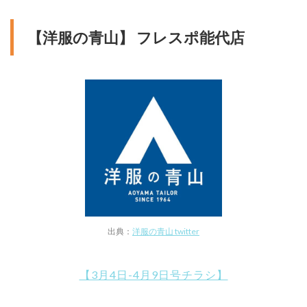
【洋服の青山】 フレスポ能代店
出典：
洋服の青山 twitter
【3月4日-4月9日号チラシ】