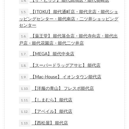
【ザ・ビッグ】 能代高塙店・能代長崎店
1.4.
【ITOKU】 能代通町店・能代北店・能代ショ
1.5.
ッピングセンター・能代南店・二ツ井ショッピング
センター
【薬王堂】 能代落合店・能代寺向店・能代出
1.6.
戸店・能代花園店・能代二ツ井店
【MEGA】 能代中央店
1.7.
【スーパードラッグアサヒ】 能代店
1.8.
【Mac-House】 イオンタウン能代店
1.9.
【洋服の青山】 フレスポ能代店
1.10.
【しまむら】 能代店
1.11.
【アベイル】 能代店
1.12.
【西松屋】 能代店
1.13.