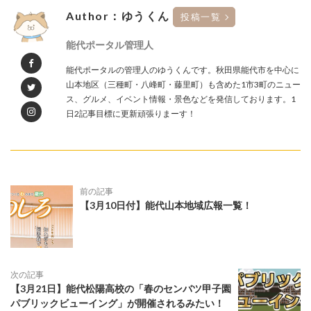
Author：ゆうくん
投稿一覧
能代ポータル管理人
能代ポータルの管理人のゆうくんです。秋田県能代市を中心に
山本地区（三種町・八峰町・藤里町）も含めた1市3町のニュー
ス、グルメ、イベント情報・景色などを発信しております。1
日2記事目標に更新頑張りまーす！
前の記事
【3月10日付】能代山本地域広報一覧！
次の記事
【3月21日】能代松陽高校の「春のセンバツ甲子園
パブリックビューイング」が開催されるみたい！