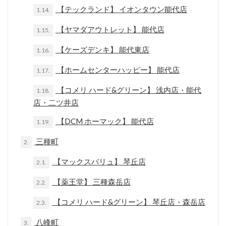
【テックランド】 イオンタウン能代店
1.14.
【ヤマダアウトレット】 能代店
1.15.
【ケーズデンキ】 能代東店
1.16.
【ホームセンターハッピー】 能代店
1.17.
【コメリ ハード&グリーン】 浅内店・能代
1.18.
店・二ツ井店
【DCM ホーマック】 能代店
1.19.
三種町
2.
【マックスバリュ】 琴丘店
2.1.
【薬王堂】 三種森岳店
2.2.
【コメリ ハード&グリーン】 琴丘店・森岳店
2.3.
八峰町
3.