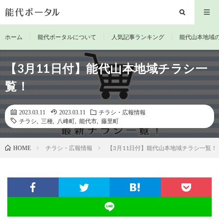
ホーム
能代ポータルについて
人気記事ランキング
能代山本地域
【3月11日付】能代山本地域チラシ一
覧！
2023.03.11
2023.03.11
チラシ・広報情報
チラシ
,
三種
,
八峰町
,
能代市
,
藤里町
チラシ・広報情報
【3月11日付】能代山本地域チラシ一覧！
HOME