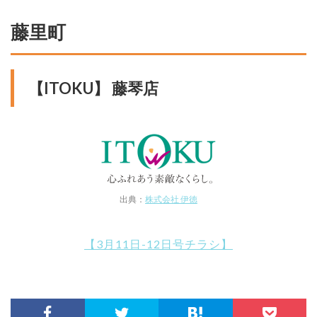
藤里町
【ITOKU】 藤琴店
出典：
株式会社 伊徳
【3月11日-12日号チラシ】