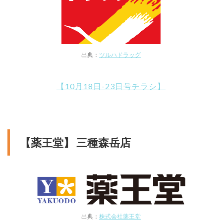
出典：
ツルハドラッグ
【10月18日-23日号チラシ】
【薬王堂】 三種森岳店
出典：
株式会社薬王堂