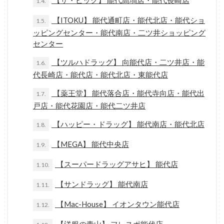
【ザ・ビッグ】 能代高塙店・能代長崎店
1.4.
【ITOKU】 能代通町店・能代北店・能代ショ
1.5.
ッピングセンター・能代南店・二ツ井ショッピング
センター
【ツルハドラッグ】 向能代店・二ツ井店・能
1.6.
代長崎店・能代店・能代北店・東能代店
【薬王堂】 能代落合店・能代寺向店・能代出
1.7.
戸店・能代花園店・能代二ツ井店
【ハッピー・ドラッグ】 能代南店・能代北店
1.8.
【MEGA】 能代中央店
1.9.
【スーパードラッグアサヒ】 能代店
1.10.
【サンドラッグ】 能代南店
1.11.
【Mac-House】 イオンタウン能代店
1.12.