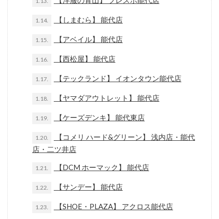
【洋服の青山】 フレスポ能代店
1.13.
【しまむら】 能代店
1.14.
【アベイル】 能代店
1.15.
【西松屋】 能代店
1.16.
【テックランド】 イオンタウン能代店
1.17.
【ヤマダアウトレット】 能代店
1.18.
【ケーズデンキ】 能代東店
1.19.
【コメリ ハード&グリーン】 浅内店・能代
1.20.
店・二ツ井店
【DCM ホーマック】 能代店
1.21.
【サンデー】 能代店
1.22.
【SHOE・PLAZA】 アクロス能代店
1.23.