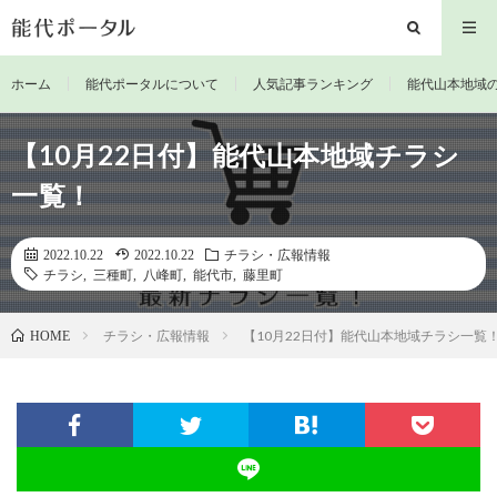
ホーム
能代ポータルについて
人気記事ランキング
能代山本地域
【10月22日付】能代山本地域チラシ
一覧！
2022.10.22
2022.10.22
チラシ・広報情報
チラシ
,
三種町
,
八峰町
,
能代市
,
藤里町
チラシ・広報情報
【10月22日付】能代山本地域チラシ一覧
HOME