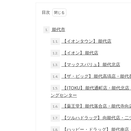
目次
能代市
1.
【イオンタウン】 能代店
1.1.
【イオン】 能代店
1.2.
【マックスバリュ】 能代北店
1.3.
【ザ・ビッグ】 能代高塙店・能代
1.4.
【ITOKU】 能代通町店・能代
1.5.
ングセンター
【薬王堂】 能代落合店・能代寺向
1.6.
【ツルハドラッグ】 向能代店・二
1.7.
【ハッピー・ドラッグ】 能代南店
1.8.