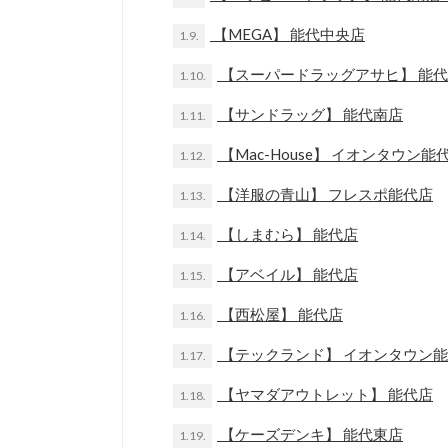
【MEGA】 能代中央店
1.9.
【スーパードラッグアサヒ】 能
1.10.
【サンドラッグ】 能代南店
1.11.
【Mac-House】 イオンタウン能
1.12.
【洋服の青山】 フレスポ能代店
1.13.
【しまむら】 能代店
1.14.
【アベイル】 能代店
1.15.
【西松屋】 能代店
1.16.
【テックランド】 イオンタウン
1.17.
【ヤマダアウトレット】 能代店
1.18.
【ケーズデンキ】 能代東店
1.19.