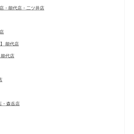
内店・能代店・二ツ井店
代店
】 能代店
ス能代店
店
店・森岳店