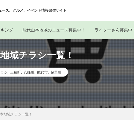
ュース、グルメ、イベント情報発信サイト
ンキング
能代山本地域のニュース募集中！
ライターさん募集中
本地域チラシ一覧！
チラシ
,
三種町
,
八峰町
,
能代市
,
藤里町
山本地域チラシ一覧！