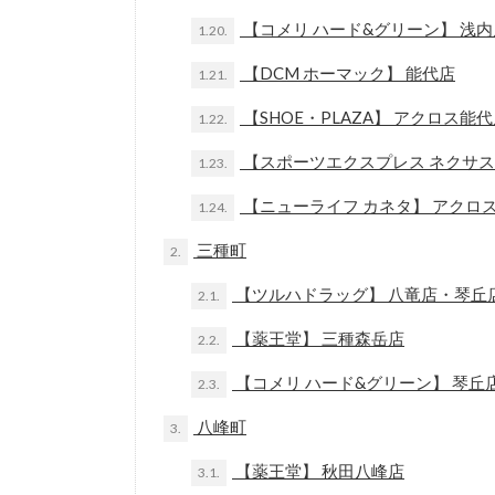
【コメリ ハード&グリーン】 浅
1.20.
【DCM ホーマック】 能代店
1.21.
【SHOE・PLAZA】 アクロス能
1.22.
【スポーツエクスプレス ネクサス
1.23.
【ニューライフ カネタ】 アクロ
1.24.
三種町
2.
【ツルハドラッグ】 八竜店・琴丘
2.1.
【薬王堂】 三種森岳店
2.2.
【コメリ ハード&グリーン】 琴丘
2.3.
八峰町
3.
【薬王堂】 秋田八峰店
3.1.