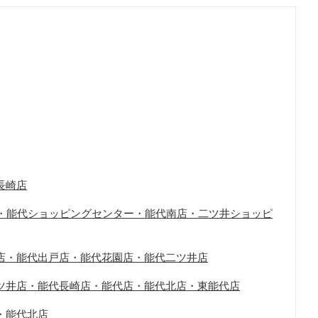
長崎店
北店・能代ショッピングセンター・能代南店・二ツ井ショッピ
店・能代出戸店・能代花園店・能代二ツ井店
ツ井店・能代長崎店・能代店・能代北店・東能代店
・能代北店