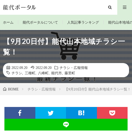
ホーム
能代ポータルについて
人気記事ランキング
能代山本地域
【9月20日付】能代山本地域チラシ一
覧！
2022.09.20
2022.09.20
チラシ・広報情報
チラシ
,
三種町
,
八峰町
,
能代市
,
藤里町
チラシ・広報情報
【9月20日付】能代山本地域チラシ一覧！
HOME