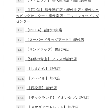
【ザ・ビッグ】 能代高塙店・能代長崎店
1.4.
【ITOKU】 能代通町店・能代北店・能代ショ
1.5.
ッピングセンター・能代南店・二ツ井ショッピング
センター
【MEGA】 能代中央店
1.6.
【スーパードラッグアサヒ】 能代店
1.7.
【サンドラッグ】 能代南店
1.8.
【洋服の青山】 フレスポ能代店
1.9.
【しまむら】 能代店
1.10.
【アベイル】 能代店
1.11.
【西松屋】 能代店
1.12.
【テックランド】 イオンタウン能代店
1.13.
【ヤマダアウトレット】 能代店
1.14.