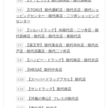
【ザ・ビッグ】 能代高塙店・能代長崎店
1.4.
【ITOKU】 能代通町店・能代北店・能代ショ
1.5.
ッピングセンター・能代南店・二ツ井ショッピング
センター
【ツルハドラッグ】 向能代店・二ツ井店・能
1.6.
代長崎店・能代店・能代北店・東能代店
【薬王堂】 能代落合店・能代寺向店・能代出
1.7.
戸店・能代花園店・能代二ツ井店
【ハッピー・ドラッグ】 能代南店・能代北店
1.8.
【MEGA】 能代中央店
1.9.
【スーパードラッグアサヒ】 能代店
1.10.
【サンドラッグ】 能代南店
1.11.
【洋服の青山】 フレスポ能代店
1.12.