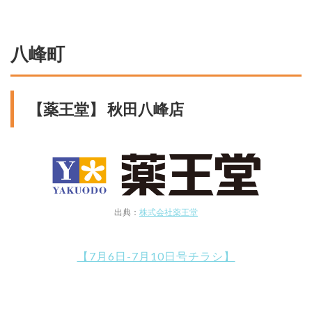
八峰町
【薬王堂】 秋田八峰店
出典：
株式会社薬王堂
【7月6日-7月10日号チラシ】