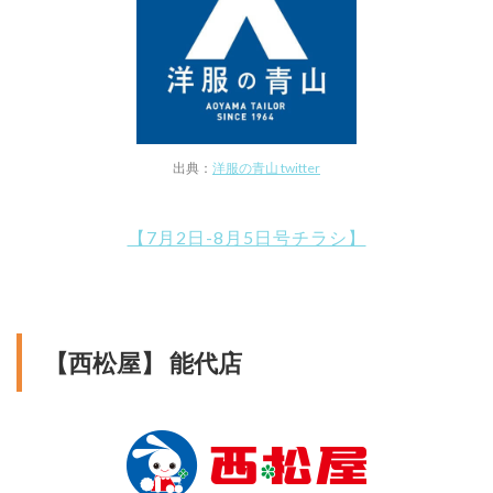
出典：
洋服の青山 twitter
【7月2日-8月5日号チラシ】
【西松屋】 能代店