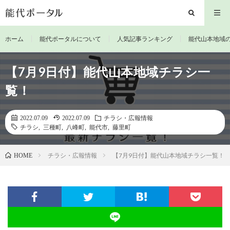
ホーム
能代ポータルについて
人気記事ランキング
能代山本地域
【7月9日付】能代山本地域チラシ一
覧！
2022.07.09
2022.07.09
チラシ・広報情報
チラシ
,
三種町
,
八峰町
,
能代市
,
藤里町
チラシ・広報情報
【7月9日付】能代山本地域チラシ一覧！
HOME