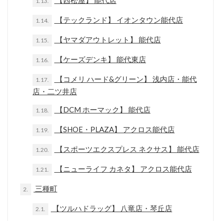
【西松屋】 能代店
1.13.
【テックランド】 イオンタウン能代店
1.14.
【ヤマダアウトレット】 能代店
1.15.
【ケーズデンキ】 能代東店
1.16.
【コメリ ハード&グリーン】 浅内店・能代
1.17.
店・二ツ井店
【DCM ホーマック】 能代店
1.18.
【SHOE・PLAZA】 アクロス能代店
1.19.
【スポーツエクスプレス ネクサス】 能代店
1.20.
【ニューライフ カネタ】 アクロス能代店
1.21.
三種町
2.
【ツルハドラッグ】 八竜店・琴丘店
2.1.