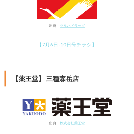
出典：
ツルハドラッグ
【7月6日-10日号チラシ】
【薬王堂】 三種森岳店
出典：
株式会社薬王堂