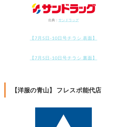
出典：
サンドラッグ
【7月5日-10日号チラシ 表面】
【7月5日-10日号チラシ 裏面】
【洋服の青山】 フレスポ能代店