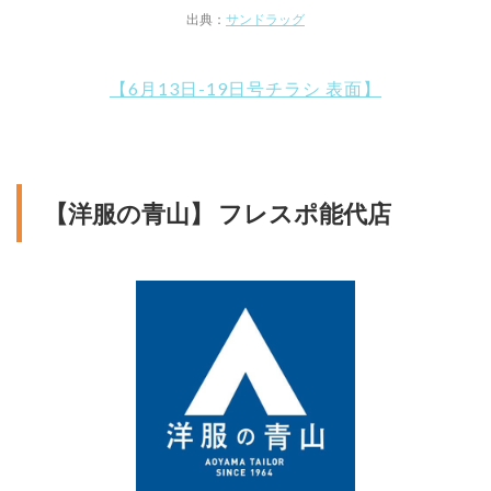
出典：
サンドラッグ
【6月13日-19日号チラシ 表面】
【洋服の青山】 フレスポ能代店