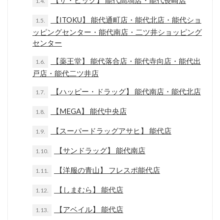
【ザ・ビッグ】 能代高塙店・能代長崎店
1.4.
【ITOKU】 能代通町店・能代北店・能代ショ
1.5.
ッピングセンター・能代南店・二ツ井ショッピング
センター
【薬王堂】 能代落合店・能代寺向店・能代出
1.6.
戸店・能代二ツ井店
【ハッピー・ドラッグ】 能代南店・能代北店
1.7.
【MEGA】 能代中央店
1.8.
【スーパードラッグアサヒ】 能代店
1.9.
【サンドラッグ】 能代南店
1.10.
【洋服の青山】 フレスポ能代店
1.11.
【しまむら】 能代店
1.12.
【アベイル】 能代店
1.13.