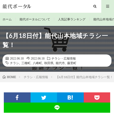
ホーム
能代ポータルについて
人気記事ランキング
能代山本地域
【6月18日付】能代山本地域チラシ一
覧！
2022.06.18
2022.06.18
チラシ・広報情報
チラシ
,
三種町
,
八峰町
,
秋田県
,
能代市
,
藤里町
チラシ・広報情報
【6月18日付】能代山本地域チラシ一覧！
HOME