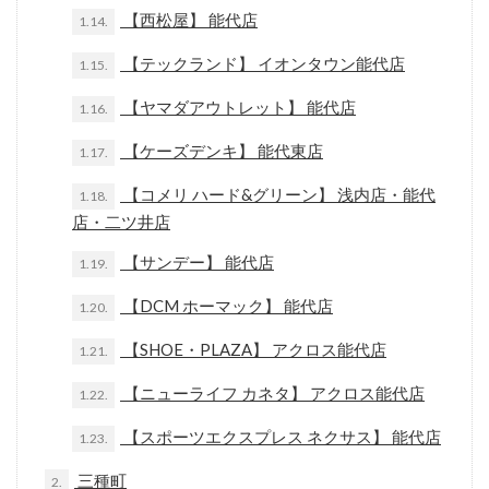
【西松屋】 能代店
1.14.
【テックランド】 イオンタウン能代店
1.15.
【ヤマダアウトレット】 能代店
1.16.
【ケーズデンキ】 能代東店
1.17.
【コメリ ハード&グリーン】 浅内店・能代
1.18.
店・二ツ井店
【サンデー】 能代店
1.19.
【DCM ホーマック】 能代店
1.20.
【SHOE・PLAZA】 アクロス能代店
1.21.
【ニューライフ カネタ】 アクロス能代店
1.22.
【スポーツエクスプレス ネクサス】 能代店
1.23.
三種町
2.