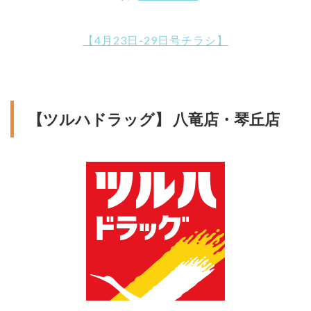
【4月23日-29日号チラシ】
【ツルハドラッグ】 八竜店・琴丘店