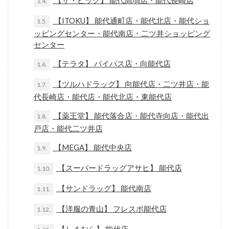
【ザ・ビッグ】 能代高塙店・能代長崎店
1.4.
【ITOKU】 能代通町店・能代北店・能代ショ
1.5.
ッピングセンター・能代南店・二ツ井ショッピング
センター
【テラタ】 バイパス店・向能代店
1.6.
【ツルハドラッグ】 向能代店・二ツ井店・能
1.7.
代長崎店・能代店・能代北店・東能代店
【薬王堂】 能代落合店・能代寺向店・能代出
1.8.
戸店・能代二ツ井店
【MEGA】 能代中央店
1.9.
【スーパードラッグアサヒ】 能代店
1.10.
【サンドラッグ】 能代南店
1.11.
【洋服の青山】 フレスポ能代店
1.12.