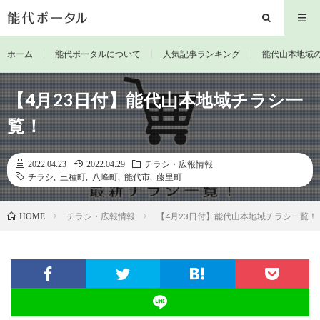
ホーム
能代ポータルについて
人気記事ランキング
能代山本地域
【4月23日付】能代山本地域チラシ一
覧！
2022.04.23
2022.04.29
チラシ・広報情報
チラシ
,
三種町
,
八峰町
,
能代市
,
藤里町
チラシ・広報情報
【4月23日付】能代山本地域チラシ一覧！
HOME