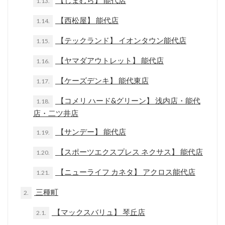
【しまむら】 能代店
1.13.
【西松屋】 能代店
1.14.
【テックランド】 イオンタウン能代店
1.15.
【ヤマダアウトレット】 能代店
1.16.
【ケーズデンキ】 能代東店
1.17.
【コメリ ハード&グリーン】 浅内店・能代
1.18.
店・二ツ井店
【サンデー】 能代店
1.19.
【スポーツエクスプレス ネクサス】 能代店
1.20.
【ニューライフ カネタ】 アクロス能代店
1.21.
三種町
2.
【マックスバリュ】 琴丘店
2.1.