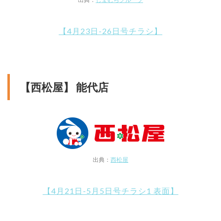
【4月23日-26日号チラシ】
【西松屋】 能代店
出典：
西松屋
【4月21日-5月5日号チラシ1 表面】