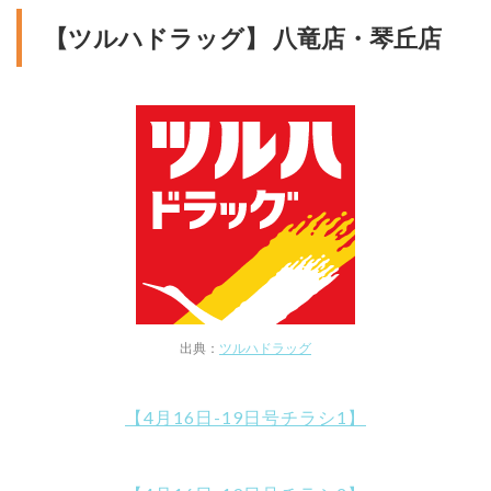
【ツルハドラッグ】 八竜店・琴丘店
出典：
ツルハドラッグ
【4月16日-19日号チラシ1】