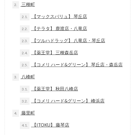
三種町
2.
【マックスバリュ】 琴丘店
2.1.
【テラタ】 鹿渡店・八竜店
2.2.
【ツルハドラッグ】 八竜店・琴丘店
2.3.
【薬王堂】 三種森岳店
2.4.
【コメリ ハード&グリーン】 琴丘店・森岳店
2.5.
八峰町
3.
【薬王堂】 秋田八峰店
3.1.
【コメリ ハード&グリーン】 峰浜店
3.2.
藤里町
4.
【ITOKU】 藤琴店
4.1.