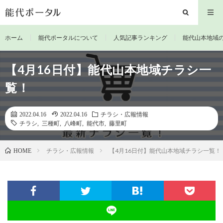
ホーム
能代ポータルについて
人気記事ランキング
能代山本地域
【4月16日付】能代山本地域チラシ一
覧！
2022.04.16
2022.04.16
チラシ・広報情報
チラシ
,
三種町
,
八峰町
,
能代市
,
藤里町
チラシ・広報情報
【4月16日付】能代山本地域チラシ一覧！
HOME