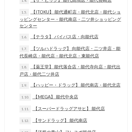
【ザ・ビッグ】 能代高塙店・能代長崎店
1.4.
【ITOKU】 能代通町店・能代北店・能代ショ
1.5.
ッピングセンター・能代南店・二ツ井ショッピング
センター
【テラタ】 バイパス店・向能代店
1.6.
【ツルハドラッグ】 向能代店・二ツ井店・能
1.7.
代長崎店・能代店・能代北店・東能代店
【薬王堂】 能代落合店・能代寺向店・能代出
1.8.
戸店・能代二ツ井店
【ハッピー・ドラッグ】 能代南店・能代北店
1.9.
【MEGA】 能代中央店
1.10.
【スーパードラッグアサヒ】 能代店
1.11.
【サンドラッグ】 能代南店
1.12.