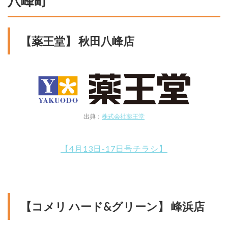
八峰町
【薬王堂】 秋田八峰店
出典：
株式会社薬王堂
【4月13日-17日号チラシ】
【コメリ ハード&グリーン】 峰浜店