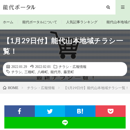
ホーム
能代ポータルについて
人気記事ランキング
能代山本地域
【1月29日付】能代山本地域チラシ一
覧！
2022.01.29
2022.02.01
チラシ・広報情報
チラシ
,
三種町
,
八峰町
,
能代市
,
藤里町
チラシ・広報情報
【1月29日付】能代山本地域チラシ一覧！
HOME