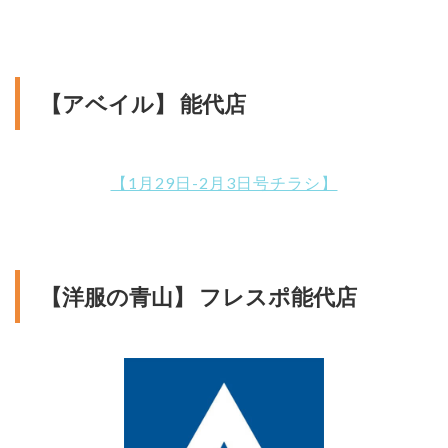
【アベイル】 能代店
【1月29日-2月3日号チラシ】
【洋服の青山】 フレスポ能代店