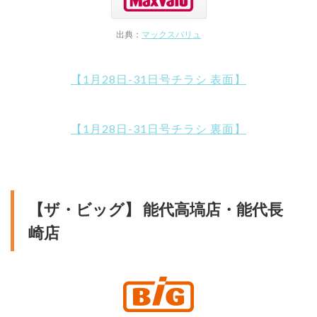
出典：
マックスバリュ
【1月28日-31日号チラシ 表面】
【1月28日-31日号チラシ 裏面】
【ザ・ビッグ】 能代高塙店・能代長
崎店