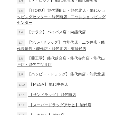
【ザ・ビッグ】 能代高塙店・能代長崎店
1.4.
【ITOKU】 能代通町店・能代北店・能代ショ
1.5.
ッピングセンター・能代南店・二ツ井ショッピング
センター
【テラタ】 バイパス店・向能代店
1.6.
【ツルハドラッグ】 向能代店・二ツ井店・能
1.7.
代長崎店・能代店・能代北店・東能代店
【薬王堂】 能代落合店・能代寺向店・能代出
1.8.
戸店・能代二ツ井店
【ハッピー・ドラッグ】 能代南店・能代北店
1.9.
【MEGA】 能代中央店
1.10.
【サンドラッグ】 能代南店
1.11.
【スーパードラッグアサヒ】 能代店
1.12.