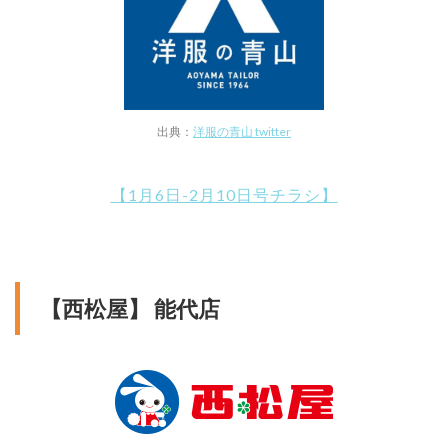
出典：
洋服の青山 twitter
【1月6日-2月10日号チラシ】
【西松屋】 能代店