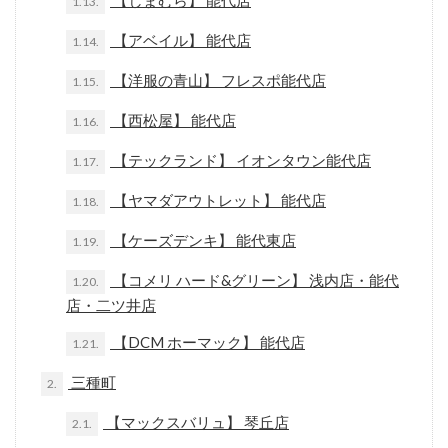
【しまむら】 能代店
1.13.
【アベイル】 能代店
1.14.
【洋服の青山】 フレスポ能代店
1.15.
【西松屋】 能代店
1.16.
【テックランド】 イオンタウン能代店
1.17.
【ヤマダアウトレット】 能代店
1.18.
【ケーズデンキ】 能代東店
1.19.
【コメリ ハード&グリーン】 浅内店・能代
1.20.
店・二ツ井店
【DCM ホーマック】 能代店
1.21.
三種町
2.
【マックスバリュ】 琴丘店
2.1.