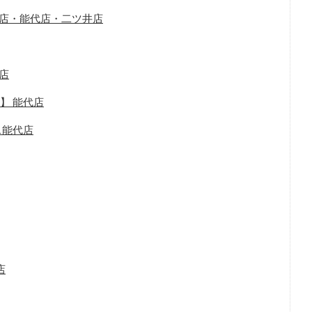
内店・能代店・二ツ井店
代店
】 能代店
ス能代店
店