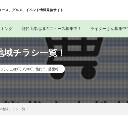
ュース、グルメ、イベント情報発信サイト
ンキング
能代山本地域のニュース募集中！
ライターさん募集中
地域チラシ一覧！
チラシ
,
三種町
,
八峰町
,
能代市
,
藤里町
本地域チラシ一覧！