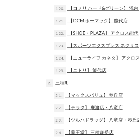
【コメリ ハード&グリーン】 浅
1.20.
【DCM ホーマック】 能代店
1.21.
【SHOE・PLAZA】 アクロス能
1.22.
【スポーツエクスプレス ネクサス
1.23.
【ニューライフ カネタ】 アクロ
1.24.
【ニトリ】 能代店
1.25.
三種町
2.
【マックスバリュ】 琴丘店
2.1.
【テラタ】 鹿渡店・八竜店
2.2.
【ツルハドラッグ】 八竜店・琴丘
2.3.
【薬王堂】 三種森岳店
2.4.