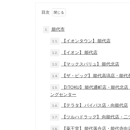
目次
能代市
1.
【イオンタウン】 能代店
1.1.
【イオン】 能代店
1.2.
【マックスバリュ】 能代北店
1.3.
【ザ・ビッグ】 能代高塙店・能代
1.4.
【ITOKU】 能代通町店・能代
1.5.
ングセンター
【テラタ】 バイパス店・向能代店
1.6.
【ツルハドラッグ】 向能代店・二
1.7.
【薬王堂】 能代落合店・能代寺向
1.8.