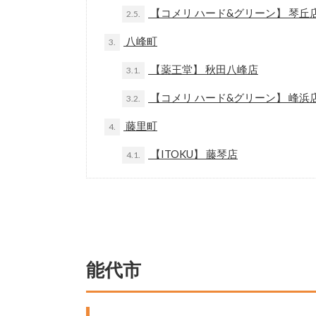
【コメリ ハード&グリーン】 琴丘
2.5.
八峰町
3.
【薬王堂】 秋田八峰店
3.1.
【コメリ ハード&グリーン】 峰浜
3.2.
藤里町
4.
【ITOKU】 藤琴店
4.1.
能代市