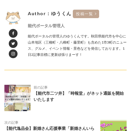
Author：ゆうくん
投稿一覧
能代ポータル管理人
能代ポータルの管理人のゆうくんです。秋田県能代市を中心に
山本地区（三種町・八峰町・藤里町）も含めた1市3町のニュー
ス、グルメ、イベント情報・景色などを発信しております。1
日2記事目標に更新頑張りまーす！
前の記事
【能代市二ツ井】「時報堂」がネット通販を開始
いたします
次の記事
【能代逸品会】新婚さん応援事業「新婚さんいら