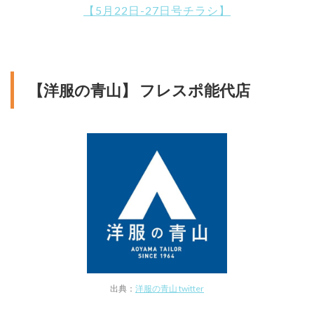
【5月22日-27日号チラシ】
【洋服の青山】 フレスポ能代店
出典：
洋服の青山 twitter