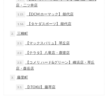
店・二ツ井店
【DCM ホーマック】 能代店
1.15.
【タケダスポーツ】 能代店
1.16.
三種町
2.
【マックスバリュ】 琴丘店
2.1.
【テラタ】 八竜店・鹿渡店
2.2.
【コメリ ハード&グリーン】 峰浜店・琴丘
2.3.
店・森岳店
藤里町
3.
【ITOKU】 藤琴店
3.1.