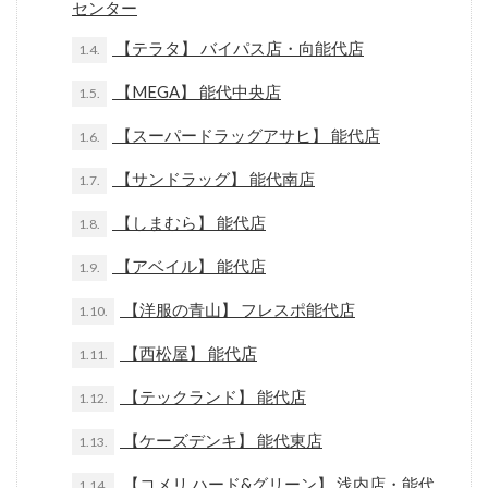
センター
【テラタ】 バイパス店・向能代店
1.4.
【MEGA】 能代中央店
1.5.
【スーパードラッグアサヒ】 能代店
1.6.
【サンドラッグ】 能代南店
1.7.
【しまむら】 能代店
1.8.
【アベイル】 能代店
1.9.
【洋服の青山】 フレスポ能代店
1.10.
【西松屋】 能代店
1.11.
【テックランド】 能代店
1.12.
【ケーズデンキ】 能代東店
1.13.
【コメリ ハード&グリーン】 浅内店・能代
1.14.