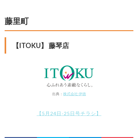
藤里町
【ITOKU】 藤琴店
出典：
株式会社 伊徳
【5月24日-25日号チラシ】