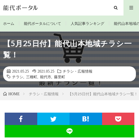
ホーム
能代ポータルについて
人気記事ランキング
能代山本地域
【5月25日付】能代山本地域チラシ一
覧！
2021.05.25
2021.05.25
チラシ・広報情報
チラシ
,
三種町
,
能代市
,
藤里町
チラシ・広報情報
【5月25日付】能代山本地域チラシ一覧！
HOME