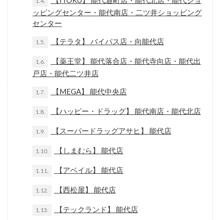
【ITOKU】 能代通町店・能代北店・能代ショ
1.4.
ッピングセンター・能代南店・二ツ井ショッピング
センター
【テラタ】 バイパス店・向能代店
1.5.
【薬王堂】 能代落合店・能代寺向店・能代出
1.6.
戸店・能代二ツ井店
【MEGA】 能代中央店
1.7.
【ハッピー・ドラッグ】 能代南店・能代北店
1.8.
【スーパードラッグアサヒ】 能代店
1.9.
【しまむら】 能代店
1.10.
【アベイル】 能代店
1.11.
【西松屋】 能代店
1.12.
【テックランド】 能代店
1.13.