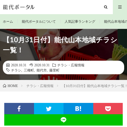
ホーム
能代ポータルについて
人気記事ランキング
能代山本地域
【10月31日付】能代山本地域チラシ
一覧！
2020.10.31
2020.10.31
チラシ・広報情報
チラシ
,
三種町
,
能代市
,
藤里町
チラシ・広報情報
【10月31日付】能代山本地域チラシ一覧
HOME