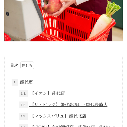
目次
能代市
1.
【イオン】 能代店
1.1.
【ザ・ビッグ】 能代高塙店・能代長崎店
1.2.
【マックスバリュ】 能代北店
1.3.