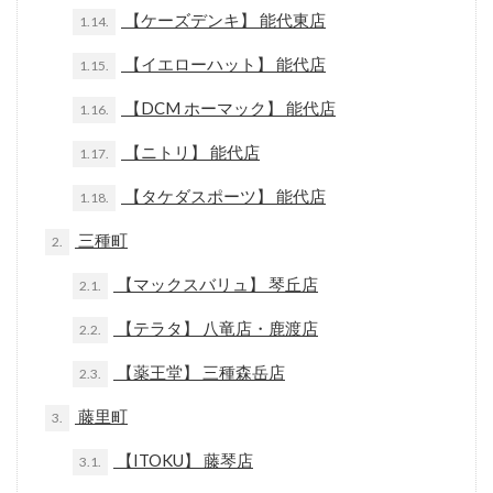
【ケーズデンキ】 能代東店
1.14.
【イエローハット】 能代店
1.15.
【DCM ホーマック】 能代店
1.16.
【ニトリ】 能代店
1.17.
【タケダスポーツ】 能代店
1.18.
三種町
2.
【マックスバリュ】 琴丘店
2.1.
【テラタ】 八竜店・鹿渡店
2.2.
【薬王堂】 三種森岳店
2.3.
藤里町
3.
【ITOKU】 藤琴店
3.1.