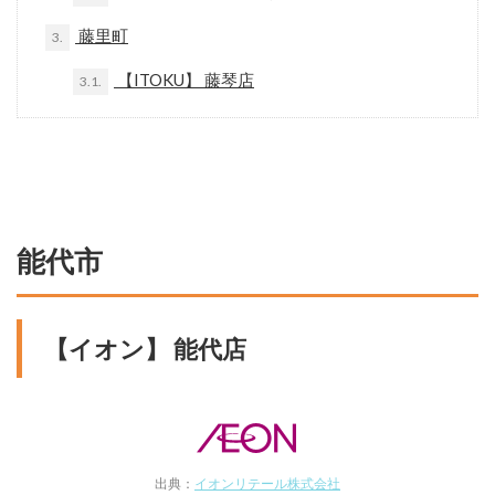
藤里町
3.
【ITOKU】 藤琴店
3.1.
能代市
【イオン】 能代店
出典：
イオンリテール株式会社