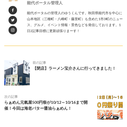
能代ポータル管理人
能代ポータルの管理人のゆうくんです。秋田県能代市を中心に
山本地区（三種町・八峰町・藤里町）も含めた1市3町のニュー
ス、グルメ、イベント情報・景色などを発信しております。1
日2記事目標に更新頑張りまーす！
前の記事
【閉店】ラーメン宝介さんに行ってきました！
次の記事
らぁめん元氣屋500円祭が10/12～10/16まで開
催！今回は海老バター醤油らぁめん！