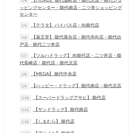
【ITOKU】 能代通町店・能代北店・能代ショ
1.4.
ッピングセンター・能代南店・二ツ井ショッピング
センター
【テラタ】 バイパス店・向能代店
1.5.
【薬王堂】 能代落合店・能代寺向店・能代出
1.6.
戸店・能代二ツ井店
【ツルハドラッグ】 向能代店・二ツ井店・能
1.7.
代長崎店・能代店・能代北店
【MEGA】 能代中央店
1.8.
【ハッピー・ドラッグ】 能代南店・能代北店
1.9.
【スーパードラッグアサヒ】 能代店
1.10.
【サンドラッグ】 能代南店
1.11.
【しまむら】 能代店
1.12.