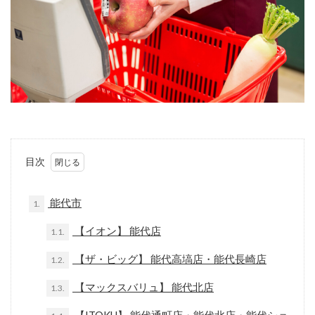
目次
能代市
1.
【イオン】 能代店
1.1.
【ザ・ビッグ】 能代高塙店・能代長崎店
1.2.
【マックスバリュ】 能代北店
1.3.