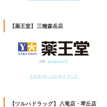
【薬王堂】 三種森岳店
出典：
株式会社薬王堂
【10月7日-11日号チラシ】
【ツルハドラッグ】 八竜店・琴丘店