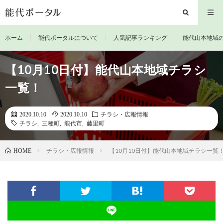
ホーム
能代ポータルについて
人気記事ランキング
能代山本地域
【10月10日付】能代山本地域チラシ
一覧！
2020.10.10
2020.10.10
チラシ・広報情報
チラシ
,
三種町
,
能代市
,
藤里町
チラシ・広報情報
【10月10日付】能代山本地域チラシ一覧
HOME