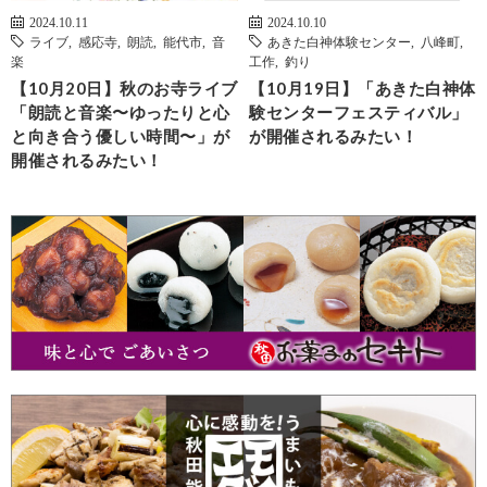
2024.10.11
2024.10.10
ライブ
,
感応寺
,
朗読
,
能代市
,
音
あきた白神体験センター
,
八峰町
,
楽
工作
,
釣り
【10月20日】秋のお寺ライブ
【10月19日】「あきた白神体
「朗読と音楽〜ゆったりと心
験センターフェスティバル」
と向き合う優しい時間〜」が
が開催されるみたい！
開催されるみたい！