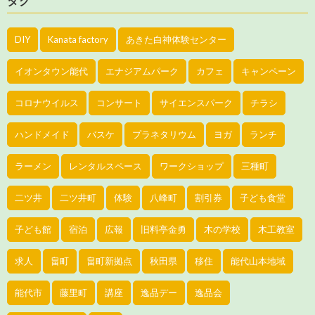
タグ
DIY
Kanata factory
あきた白神体験センター
イオンタウン能代
エナジアムパーク
カフェ
キャンペーン
コロナウイルス
コンサート
サイエンスパーク
チラシ
ハンドメイド
バスケ
プラネタリウム
ヨガ
ランチ
ラーメン
レンタルスペース
ワークショップ
三種町
二ツ井
二ツ井町
体験
八峰町
割引券
子ども食堂
子ども館
宿泊
広報
旧料亭金勇
木の学校
木工教室
求人
畠町
畠町新拠点
秋田県
移住
能代山本地域
能代市
藤里町
講座
逸品デー
逸品会