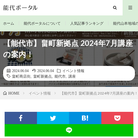
ホーム
能代ポータルについて
人気記事ランキング
能代山本地域
【能代市】畠町新拠点 2024年7月講座
の案内！
2024.06.04
2024.06.04
イベント情報
畠町商店街
,
畠町新拠点
,
能代市
,
講座
イベント情報
【能代市】畠町新拠点 2024年7月講座の案内！
HOME