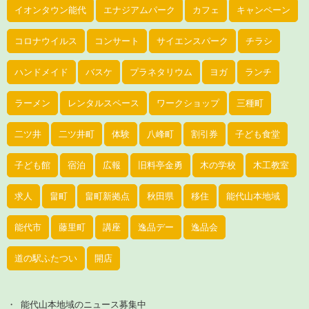
イオンタウン能代
エナジアムパーク
カフェ
キャンペーン
コロナウイルス
コンサート
サイエンスパーク
チラシ
ハンドメイド
バスケ
プラネタリウム
ヨガ
ランチ
ラーメン
レンタルスペース
ワークショップ
三種町
二ツ井
二ツ井町
体験
八峰町
割引券
子ども食堂
子ども館
宿泊
広報
旧料亭金勇
木の学校
木工教室
求人
畠町
畠町新拠点
秋田県
移住
能代山本地域
能代市
藤里町
講座
逸品デー
逸品会
道の駅ふたつい
開店
能代山本地域のニュース募集中