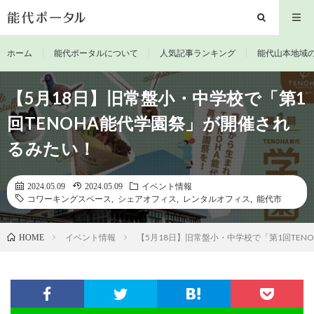
ホーム
能代ポータルについて
人気記事ランキング
能代山本地域
【5月18日】旧常盤小・中学校で「第1
回TENOHA能代学園祭」が開催され
るみたい！
2024.05.09
2024.05.09
イベント情報
コワーキングスペース
,
シェアオフィス
,
レンタルオフィス
,
能代市
イベント情報
【5月18日】旧常盤小・中学校で「第1回TEN
HOME