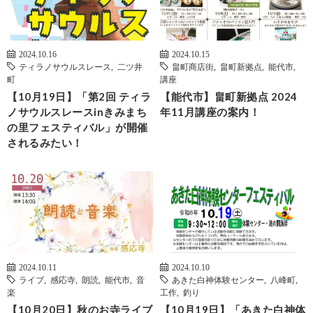
2024.10.16
2024.10.15
ティラノサウルスレース
,
二ツ井
畠町商店街
,
畠町新拠点
,
能代市
,
町
講座
【10月19日】「第2回 ティラ
【能代市】畠町新拠点 2024
ノサウルスレースinきみまち
年11月講座の案内！
の里フェスティバル」が開催
されるみたい！
2024.10.11
2024.10.10
ライブ
,
感応寺
,
朗読
,
能代市
,
音
あきた白神体験センター
,
八峰町
,
楽
工作
,
釣り
【10月20日】秋のお寺ライブ
【10月19日】「あきた白神体