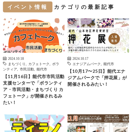
イベント情報
カテゴリの最新記事
2024.10.18
2024.10.17
まちづくり
,
カフェトーク
,
ボラ
エナジアムパーク
,
能代市
ンティア
,
市民活動
,
能代市
【10月17〜25日】能代エナ
【11月16日】能代市市民活動
ジアムパークで「押花展」が
支援センターで「ボランティ
開催されるみたい！
ア・市民活動・まちづくり カ
フェトーク」が開催されるみ
たい！