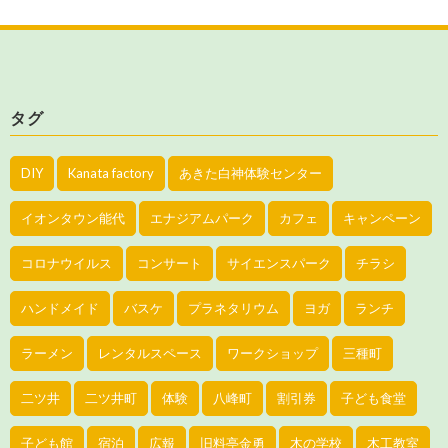
タグ
DIY
Kanata factory
あきた白神体験センター
イオンタウン能代
エナジアムパーク
カフェ
キャンペーン
コロナウイルス
コンサート
サイエンスパーク
チラシ
ハンドメイド
バスケ
プラネタリウム
ヨガ
ランチ
ラーメン
レンタルスペース
ワークショップ
三種町
二ツ井
二ツ井町
体験
八峰町
割引券
子ども食堂
子ども館
宿泊
広報
旧料亭金勇
木の学校
木工教室