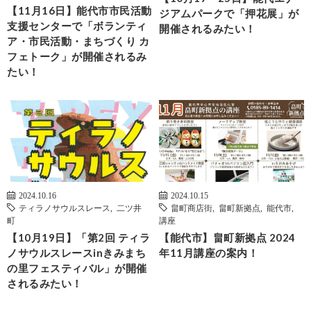
【11月16日】能代市市民活動
ジアムパークで「押花展」が
支援センターで「ボランティ
開催されるみたい！
ア・市民活動・まちづくり カ
フェトーク」が開催されるみ
たい！
2024.10.16
2024.10.15
ティラノサウルスレース
,
二ツ井
畠町商店街
,
畠町新拠点
,
能代市
,
町
講座
【10月19日】「第2回 ティラ
【能代市】畠町新拠点 2024
ノサウルスレースinきみまち
年11月講座の案内！
の里フェスティバル」が開催
されるみたい！