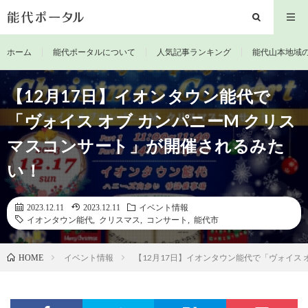
ホーム
能代ポータルについて
人気記事ランキング
能代山本地域
【12月17日】イオンタウン能代で
「ヴォイス オブ カンパニーM クリス
マスコンサート」が開催されるみた
い！
2023.12.11
2023.12.11
イベント情報
イオンタウン能代
,
クリスマス
,
コンサート
,
能代市
イベント情報
【12月17日】イオンタウン能代で「ヴォイス
HOME