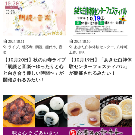
2024.10.11
2024.10.10
ライブ
,
感応寺
,
朗読
,
能代市
,
音
あきた白神体験センター
,
八峰町
,
楽
工作
,
釣り
【10月20日】秋のお寺ライブ
【10月19日】「あきた白神体
「朗読と音楽〜ゆったりと心
験センターフェスティバル」
と向き合う優しい時間〜」が
が開催されるみたい！
開催されるみたい！