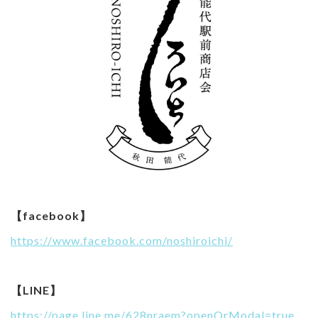
【facebook】
https://www.facebook.com/noshiroichi/
【LINE】
https://page.line.me/628nraem?openQrModal=true