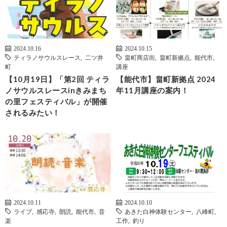
2024.10.16
2024.10.15
ティラノサウルスレース
,
二ツ井
畠町商店街
,
畠町新拠点
,
能代市
,
町
講座
【10月19日】「第2回 ティラ
【能代市】畠町新拠点 2024
ノサウルスレースinきみまち
年11月講座の案内！
の里フェスティバル」が開催
されるみたい！
2024.10.11
2024.10.10
ライブ
,
感応寺
,
朗読
,
能代市
,
音
あきた白神体験センター
,
八峰町
,
楽
工作
,
釣り