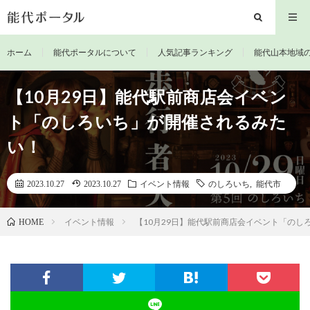
ホーム
能代ポータルについて
人気記事ランキング
能代山本地域
【10月29日】能代駅前商店会イベン
ト「のしろいち」が開催されるみた
い！
2023.10.27
2023.10.27
イベント情報
のしろいち
,
能代市
イベント情報
【10月29日】能代駅前商店会イベント「のし
HOME