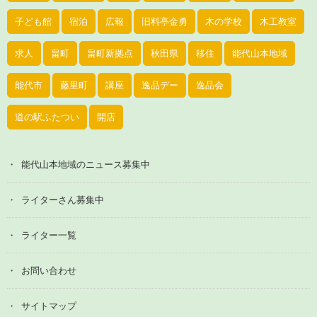
子ども館
宿泊
広報
旧料亭金勇
木の学校
木工教室
求人
畠町
畠町新拠点
秋田県
移住
能代山本地域
能代市
藤里町
講座
逸品デー
逸品会
道の駅ふたつい
開店
能代山本地域のニュース募集中
ライターさん募集中
ライター一覧
お問い合わせ
サイトマップ