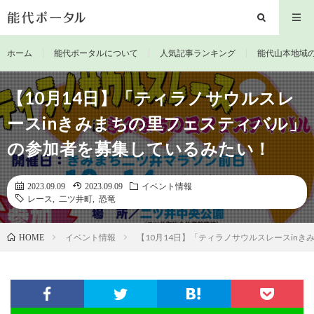
ホーム
能代ポータルについて
人気記事ランキング
能代山本地域
【10月14日】「ティラノサウルスレ
ースinきみまちの里フェスティバル」
の参加者を募集しているみたい！
2023.09.09
2023.09.09
イベント情報
レース
,
二ツ井町
,
恐竜
イベント情報
【10月14日】「ティラノサウルスレースin
HOME