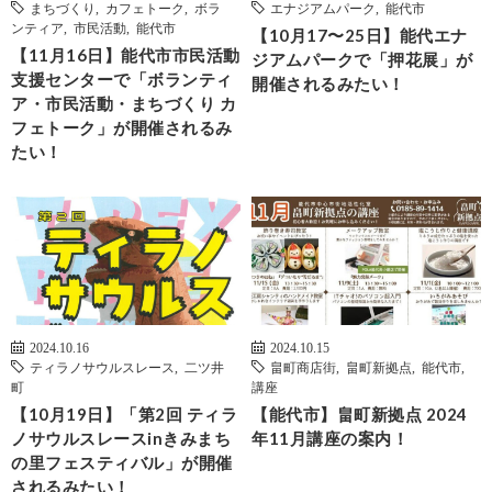
まちづくり
,
カフェトーク
,
ボラ
エナジアムパーク
,
能代市
ンティア
,
市民活動
,
能代市
【10月17〜25日】能代エナ
【11月16日】能代市市民活動
ジアムパークで「押花展」が
支援センターで「ボランティ
開催されるみたい！
ア・市民活動・まちづくり カ
フェトーク」が開催されるみ
たい！
2024.10.16
2024.10.15
ティラノサウルスレース
,
二ツ井
畠町商店街
,
畠町新拠点
,
能代市
,
町
講座
【10月19日】「第2回 ティラ
【能代市】畠町新拠点 2024
ノサウルスレースinきみまち
年11月講座の案内！
の里フェスティバル」が開催
されるみたい！