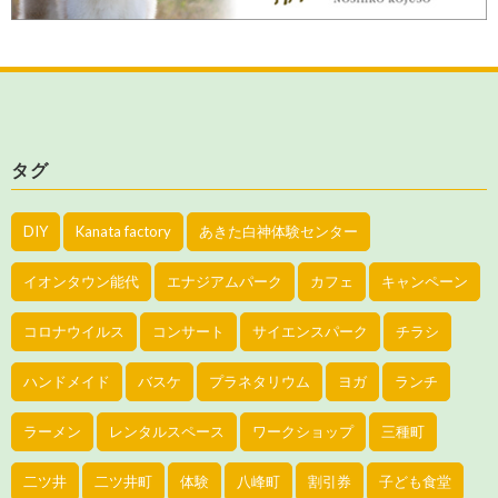
タグ
DIY
Kanata factory
あきた白神体験センター
イオンタウン能代
エナジアムパーク
カフェ
キャンペーン
コロナウイルス
コンサート
サイエンスパーク
チラシ
ハンドメイド
バスケ
プラネタリウム
ヨガ
ランチ
ラーメン
レンタルスペース
ワークショップ
三種町
二ツ井
二ツ井町
体験
八峰町
割引券
子ども食堂