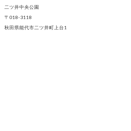
二ツ井中央公園
〒018-3118
秋田県能代市二ツ井町上台1