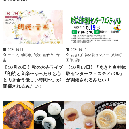
2024.10.11
2024.10.10
ライブ
,
感応寺
,
朗読
,
能代市
,
音
あきた白神体験センター
,
八峰町
,
楽
工作
,
釣り
【10月20日】秋のお寺ライブ
【10月19日】「あきた白神体
「朗読と音楽〜ゆったりと心
験センターフェスティバル」
と向き合う優しい時間〜」が
が開催されるみたい！
開催されるみたい！