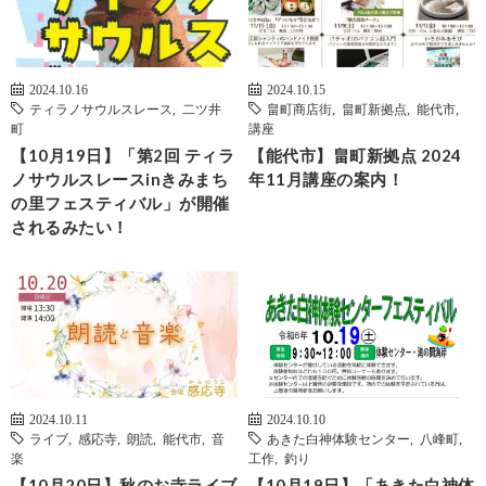
2024.10.16
2024.10.15
ティラノサウルスレース
,
二ツ井
畠町商店街
,
畠町新拠点
,
能代市
,
町
講座
【10月19日】「第2回 ティラ
【能代市】畠町新拠点 2024
ノサウルスレースinきみまち
年11月講座の案内！
の里フェスティバル」が開催
されるみたい！
2024.10.11
2024.10.10
ライブ
,
感応寺
,
朗読
,
能代市
,
音
あきた白神体験センター
,
八峰町
,
楽
工作
,
釣り
【10月20日】秋のお寺ライブ
【10月19日】「あきた白神体