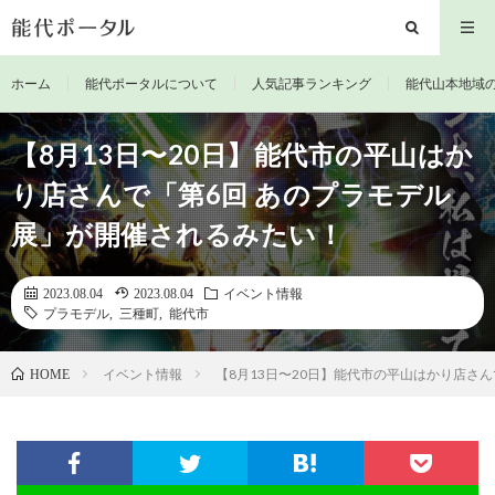
ホーム
能代ポータルについて
人気記事ランキング
能代山本地域
【8月13日〜20日】能代市の平山はか
り店さんで「第6回 あのプラモデル
展」が開催されるみたい！
2023.08.04
2023.08.04
イベント情報
プラモデル
,
三種町
,
能代市
イベント情報
【8月13日〜20日】能代市の平山はかり店さ
HOME