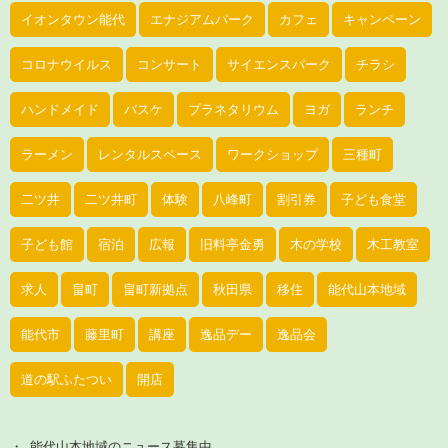
イオンタウン能代
エナジアムパーク
カフェ
キャンペーン
コロナウイルス
コンサート
サイエンスパーク
チラシ
ハンドメイド
バスケ
プラネタリウム
ヨガ
ランチ
ラーメン
レンタルスペース
ワークショップ
三種町
二ツ井
二ツ井町
体験
八峰町
割引券
子ども食堂
子ども館
宿泊
広報
旧料亭金勇
木の学校
木工教室
求人
畠町
畠町新拠点
秋田県
移住
能代山本地域
能代市
藤里町
講座
逸品デー
逸品会
道の駅ふたつい
開店
能代山本地域のニュース募集中