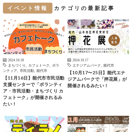
イベント情報
カテゴリの最新記事
2024.10.18
2024.10.17
まちづくり
,
カフェトーク
,
ボラ
エナジアムパーク
,
能代市
ンティア
,
市民活動
,
能代市
【10月17〜25日】能代エナ
【11月16日】能代市市民活動
ジアムパークで「押花展」が
支援センターで「ボランティ
開催されるみたい！
ア・市民活動・まちづくり カ
フェトーク」が開催されるみ
たい！